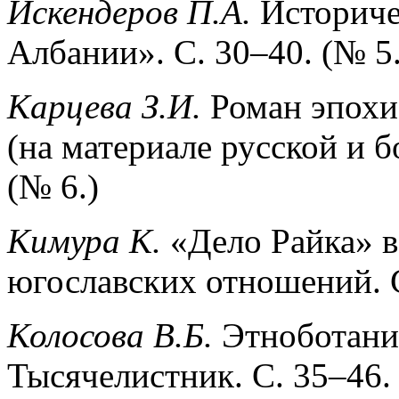
Искендеров П.А.
Историче
Албании». С. 30–40. (№ 5.
Карцева З.И.
Роман эпохи
(на материале русской и б
(№ 6.)
Кимура К.
«Дело Райка» в
югославских отношений. С
Колосова В.Б.
Этноботанич
Тысячелистник. С. 35–46. 