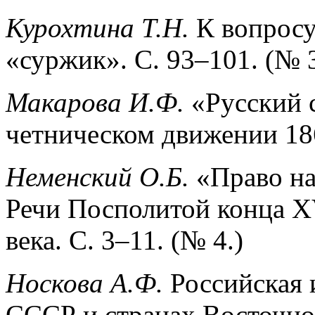
Курохтина Т.Н.
К вопросу
«суржик». С. 93–101. (№ 3
Макарова И.Ф.
«Русский 
четническом движении 186
Неменский О.Б.
«Право на
Речи Посполитой конца X
века. С. 3–11. (№ 4.)
Носкова А.Ф.
Российская 
СССР и странах Восточно