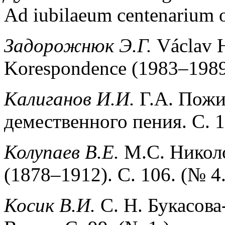
Ad iubilaeum centenarium o
Задорожнюк
Э
.
Г
.
Václav H
Korespondence (1983–1989)
Калиганов И.И.
Г.А. Пожи
демественного пения. С. 1
Колупаев В.Е.
М.С.
Николо
(1878–1912). С. 106. (№ 4.
Косик В.И.
С. Н.
Букасова