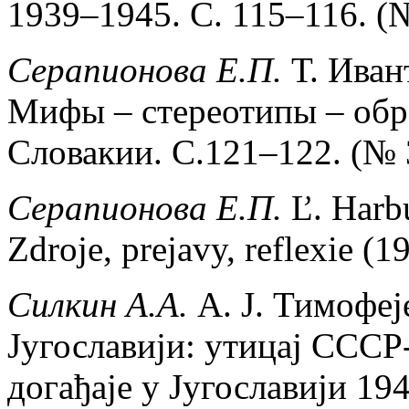
1939–1945. С. 115–116. (№
Серапионова Е.П.
Т. Иван
Мифы – стереотипы – обр
Словакии. С.121–122. (№ 
Серапионова Е.П.
Ľ. Harb
Zdroje, prejavy, reflexie (
Силкин А.А.
А. Ј. Тимофеј
Југославији: утицај СССР
догађаје у Југославији 19