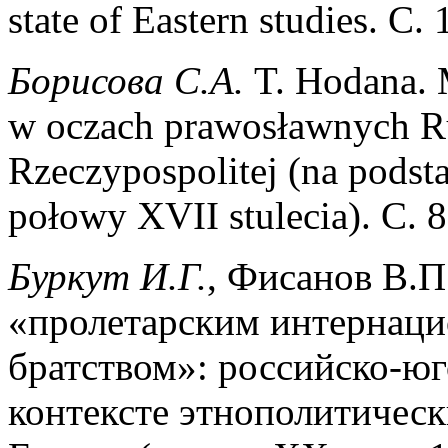
state of Eastern studies. С.
Борисова
С
.
А
.
T. Hodana.
w oczach prawosławnych R
Rzeczypospolitej (na pods
połowy XVII stulecia). С. 
Буркут И.Г.
, Фисанов В.П
«пролетарским интернаци
братством»: российско-ю
контексте этнополитичес