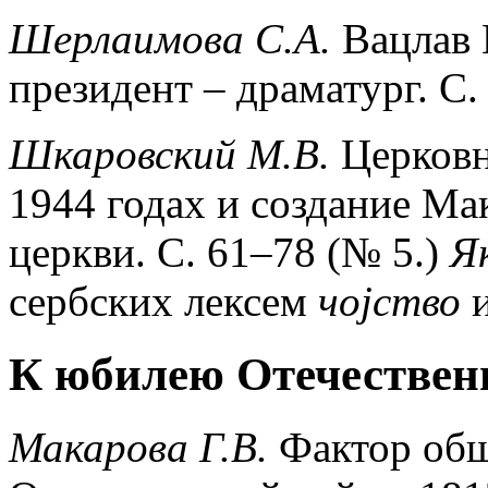
Шерлаимова С.А.
Вацлав 
президент – драматург. С.
Шкаровский М.В.
Церковн
1944 годах и создание Ма
церкви. С. 61–78 (№ 5.)
Я
сербских лексем
чојств
о
К юбилею Отечествен
Макарова Г.В.
Фактор общ