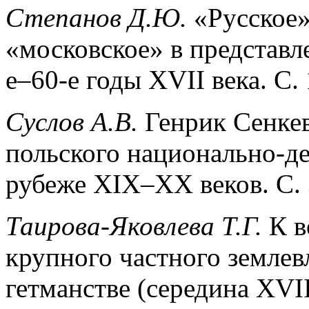
Степанов Д.Ю.
«Русское»
«московское» в представл
е–60-е годы XVII века. С. 
Суслов А.В.
Генрик Сенкев
польского национально-д
рубеже XIX–XX веков. С. 
Таирова-Яковлева Т.Г.
К в
крупного частного землев
гетманстве (середина XVII