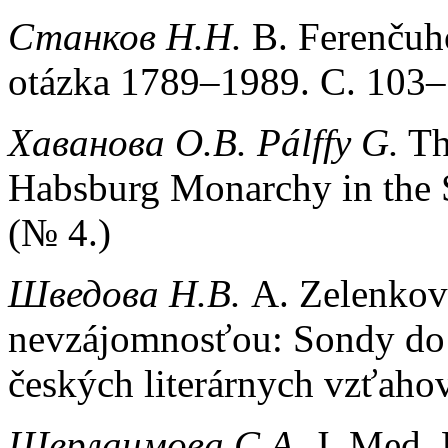
Станков Н.Н.
B. Ferenčuho
otázka 1789–1989. С. 103–
Хаванова
О
.
В
.
Pálffy G.
Th
Habsburg Monarchy in the S
(№ 4.)
Шведова
Н
.
В
.
A. Zelenkov
nevzájomnosťou: Sondy do 
českých literárnych vzťaho
Шерлаимова
С
.
А
.
J. Med. 