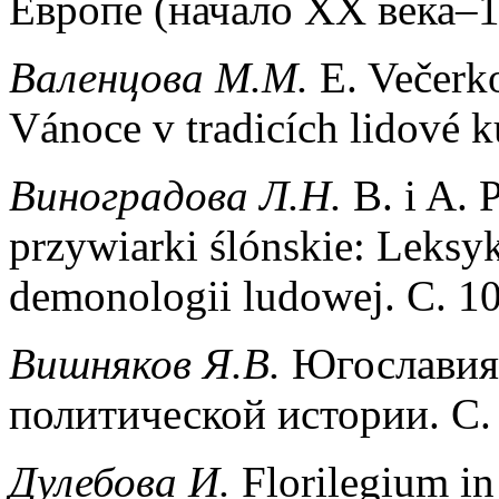
Европе (начало ХХ века–19
Валенцова М.М.
E. Večerk
Vánoce v tradicích lidové k
Виноградова Л.Н.
B. i A. 
przywiarki ślónskie: Leksyk
demonologii ludowej. С. 1
Вишняков
Я
.
В
.
Югославия
политической истории. С.
Дулебова
И
.
Florilegium i