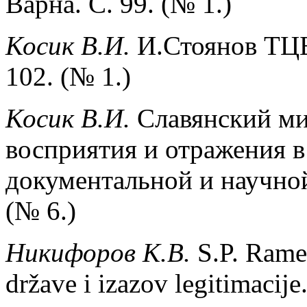
Варна. С. 99. (№ 1.)
Косик В.И.
И.Стоянов ТЦБ
102. (№ 1.)
Косик В.И.
Славянский ми
восприятия и отражения в
документальной и научной
(№ 6.)
Никифоров К.В.
S.P. Ramet
države i izazov legitimacij