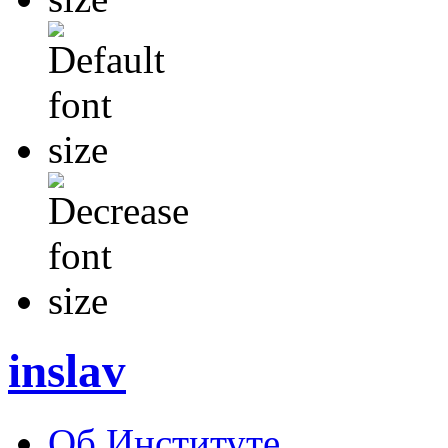
inslav
Об Институте