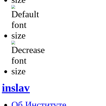
inslav
Об Институте