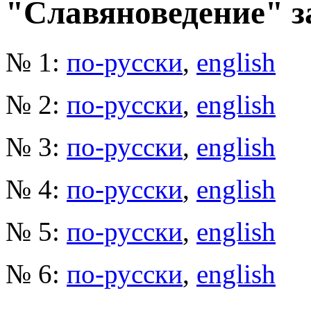
"Славяноведение" за
№ 1:
по-русски
,
english
№ 2:
по-русски
,
english
№ 3:
по-русски
,
english
№ 4:
по-русски
,
english
№ 5:
по-русски
,
english
№ 6:
по-русски
,
english