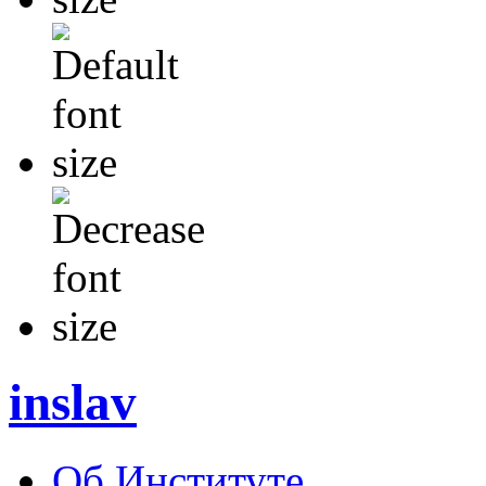
inslav
Об Институте