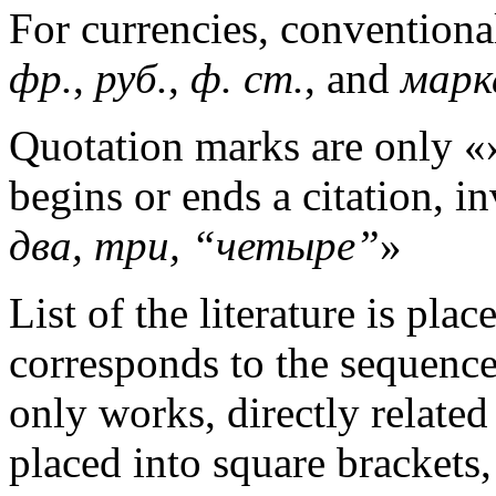
For currencies, conventiona
фр
.
,
руб
.
,
ф
.
ст
.
, and
марк
Quotation marks are only «
begins or ends a citation, 
два
,
три
, “
четыре
”
»
List of the literature is pla
corresponds to the sequence 
only works, directly related 
placed into square brackets,