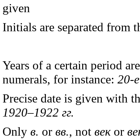
given
Initials are separated from 
Years of a certain period ar
numerals, for instance:
20-
е
Precise date is given with 
1920–1922
гг
.
Only
в
.
or
вв
.
, not
век
or
ве