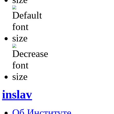
inslav
Об Институте