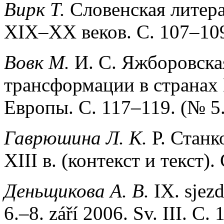
Вирк Т.
Словенская литера
XIX–XX веков. С. 107–109
Вовк М.
И. С. Яжборовска
трансформации в странах
Европы. С. 117–119. (№ 5.
Гаврюшина Л. К.
Р. Станк
XIII в. (контекст и текст).
Деньщикова А. В.
IX. sjezd
6.–8. září 2006. Sv. III. С.