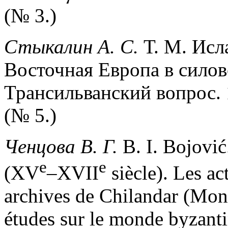
(№ 3.)
Стыкалин А. С.
Т. М. Исл
Восточная Европа в силов
Трансильванский вопрос. 
(№ 5.)
Ченцова В. Г.
B. I. Bojović
e
e
(XV
–XVII
siècle). Les ac
archives de Chilandar (Mon
études sur le monde byzanti