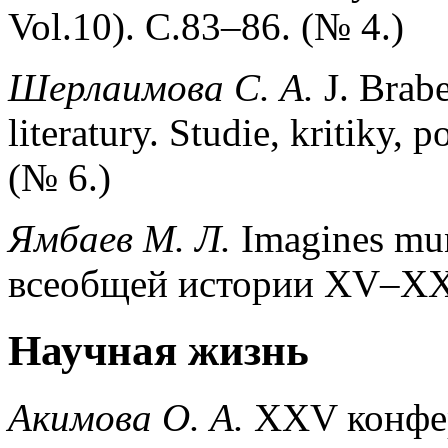
Vol.10). С.83–86. (№ 4.)
Шерлаимова
С
.
А
.
J. Brab
literatury. Studie, kritiky,
(№ 6.)
Ямбаев М. Л.
Imagines mu
всеобщей истории ХV–ХХ в
Научная жизнь
Акимова О. А.
XXV конфер