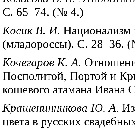
С. 65–74. (№ 4.)
Косик В. И.
Национализм и
(младороссы). С. 28–36. (
Кочегаров К. А.
Отношени
Посполитой, Портой и Кр
кошевого атамана Ивана Се
Крашенинникова Ю. А.
Из
цвета в русских свадебных