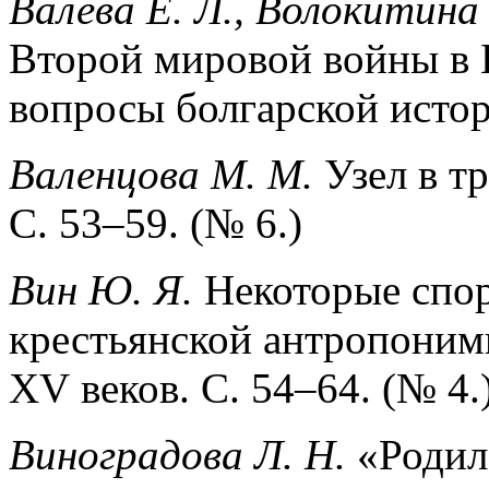
Валева Е. Л., Волокитина 
Второй мировой войны в 
вопросы болгарской исто
Валенцова М. М.
Узел в т
С. 53–59. (№ 6.)
Вин Ю. Я.
Некоторые спо
крестьянской антропоними
XV веков. С. 54–64. (№ 4.
Виноградова Л. Н.
«Родила