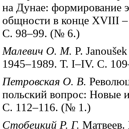
на Дунае: формирование 
общности в конце XVIII –
С. 98–99. (№ 6.)
Малевич
О
.
М
.
P. Janoušek 
1945–1989. Т. I–IV. С. 109
Петровская О. В.
Революц
польский вопрос: Новые и
С. 112–116. (№ 1.)
Стобецкий Р. Г.
Матвеев. 