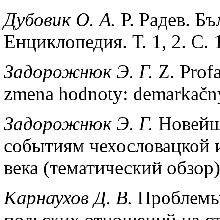
Дубовик О. А.
Р. Радев. Бъ
Енциклопедия. Т. 1, 2. С. 
Задорожнюк
Э
.
Г
.
Z. Prof
zmena hodnoty: demarkačný
Задорожнюк Э. Г.
Новейш
событиям чехословацкой 
века (тематический обзор).
Карнаухов Д. В.
Проблемы 
польских отношений на с