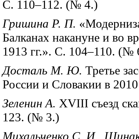
С. 110–112. (№ 4.)
Гришина Р. П.
«Модерниза
Балканах накануне и во в
1913 гг.». С. 104–110. (№ 
Досталь М. Ю.
Третье за
России и Словакии в 2010 
Зеленин А.
XVIII съезд ска
123. (№ 3.)
Михальченко С. И., Шинак