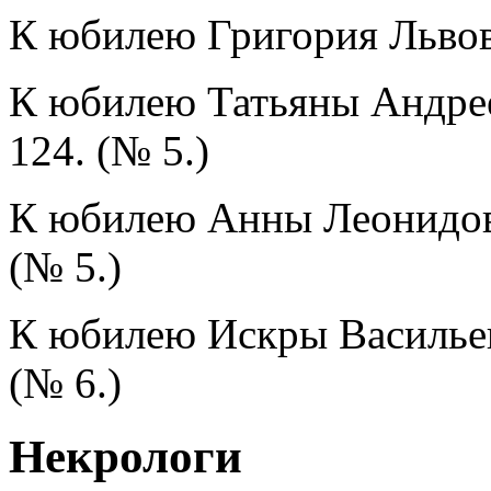
К юбилею Григория Львов
К юбилею Татьяны Андрее
124. (№ 5.)
К юбилею Анны Леонидов
(№ 5.)
К юбилею Искры Васильев
(№ 6.)
Некрологи