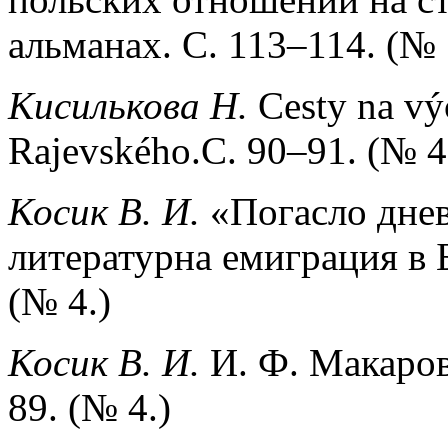
альманах. С. 113–114. (№ 
Кисилькова Н.
Cesty na vý
Rajevského.С. 90–91. (№ 4
Косик В. И.
«Погасло днев
литературна емиграция в 
(№ 4.)
Косик В. И.
И. Ф. Макаров
89. (№ 4.)