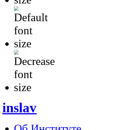
inslav
Об Институте