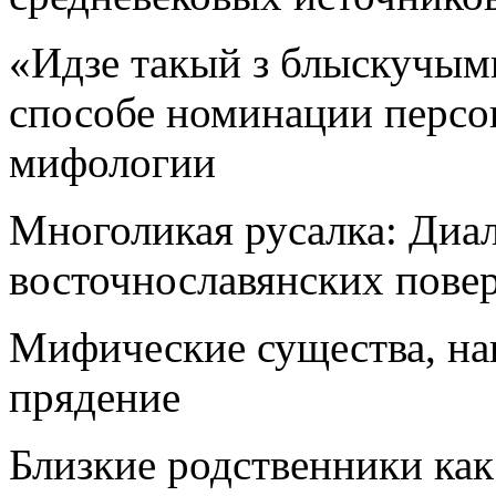
«Идзе такый з блыскучым
способе номинации персо
мифологии
Многоликая русалка: Диа
восточнославянских повер
Мифические существа, на
прядение
Близкие родственники как