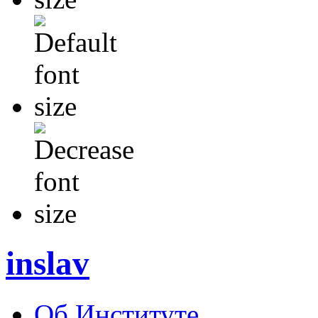
inslav
Об Институте