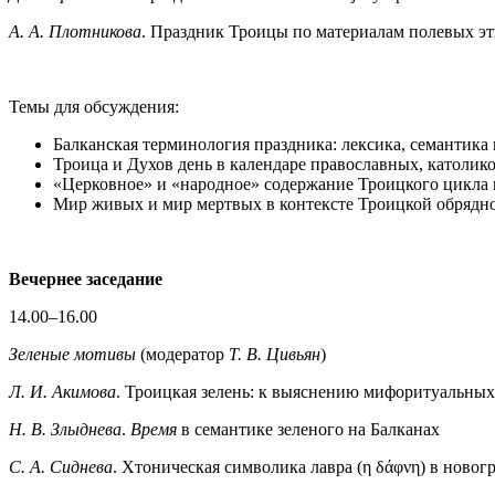
А. А. Плотникова
. Праздник Троицы по материалам полевых эт
Темы для обсуждения:
Балканская терминология праздника: лексика, семантика 
Троица и Духов день в календаре православных, католико
«Церковное» и «народное» содержание Троицкого цикла 
Мир живых и мир мертвых в контексте Троицкой обрядно
Вечернее заседание
14.00–16.00
Зеленые мотивы
(модератор
Т. В. Цивьян
)
Л. И. Акимова
. Троицкая зелень: к выяснению мифоритуальных
Н. В. Злыднева
.
Время
в семантике зеленого на Балканах
С. А. Сиднева
. Хтоническая символика лавра (η δάφνη) в новог