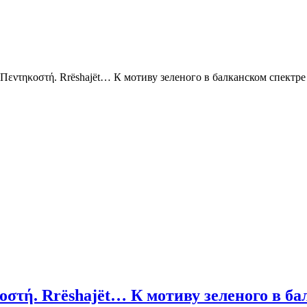
i. Πεντηκοστή. Rrëshajët… К мотиву зеленого в балканском спектре
ηκοστή. Rrëshajët… К мотиву зеленого в б