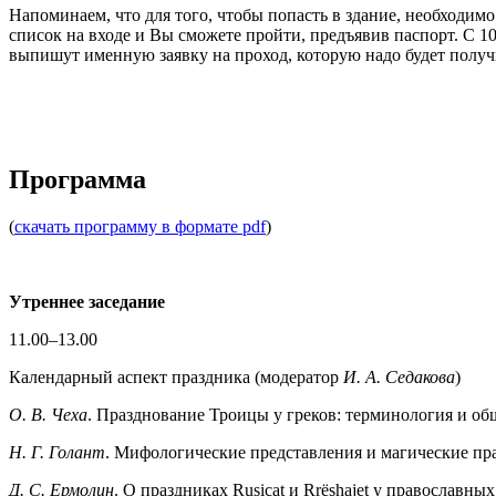
Напоминаем, что для того, чтобы попасть в здание, необходимо 
список на входе и Вы сможете пройти, предъявив паспорт. С 10 
выпишут именную заявку на проход, которую надо будет получи
Программа
(
скачать программу в формате pdf
)
Утреннее заседание
11.00–13.00
Календарный аспект праздника (модератор
И. А. Седакова
)
О. В. Чеха
. Празднование Троицы у греков: терминология и об
Н. Г. Голант
. Мифологические представления и магические пр
Д. С. Ермолин
. О праздниках Rusicat и Rrёshajet у православны