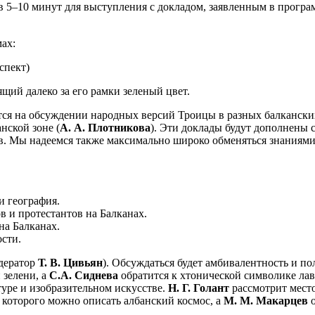
в 5–10 минут для выступления с докладом, заявленным в програм
ах:
спект)
ящий далеко за его рамки зеленый цвет.
ся на обсуждении народных версий Троицы в разных балканских 
анской зоне (
А. А. Плотникова
). Эти доклады будут дополнены
одов. Мы надеемся также максимально широко обменяться знания
и география.
в и протестантов на Балканах.
на Балканах.
сти.
одератор
Т. В. Цивьян
). Обсуждаться будет амбивалентность и поли
 зелени, а
С.А. Сиднева
обратится к хтонической символике лав
туре и изобразительном искусстве.
Н. Г. Голант
рассмотрит место
e которого можно описать албанский космос, а
М. М. Макарцев
о