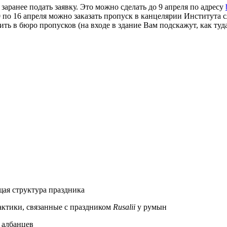
заранее подать заявку. Это можно сделать до 9 апреля по адресу
по 16 апреля можно заказать пропуск в канцелярии Института сла
ть в бюро пропусков (на входе в здание Вам подскажут, как туда
щая структура праздника
актики, связанные с праздником
Rusalii
у румын
х албанцев