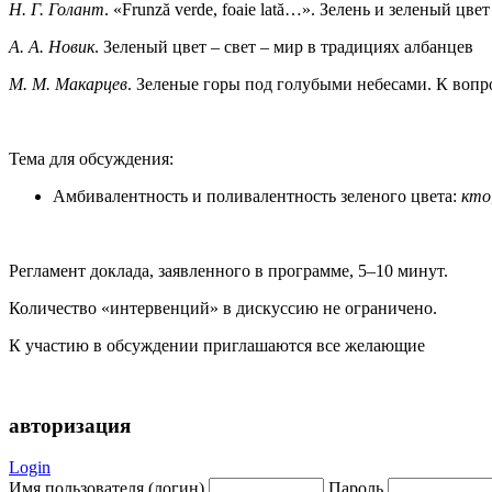
Н. Г. Голант
. «Frunză verde, foaie lată…». Зелень и зеленый цв
А. А. Новик
. Зеленый цвет – свет – мир в традициях албанцев
М. М. Макарцев
. Зеленые горы под голубыми небесами. К вопр
Тема для обсуждения:
Амбивалентность и поливалентность зеленого цвета:
кто
Регламент доклада, заявленного в программе, 5–10 минут.
Количество «интервенций» в дискуссию не ограничено.
К участию в обсуждении приглашаются все желающие
авторизация
Login
Имя пользователя (логин)
Пароль