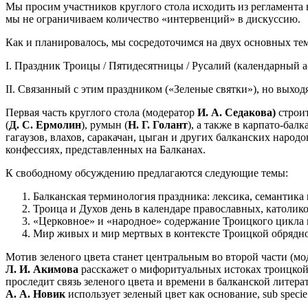
Мы просим участников круглого стола исходить из регламента 
мы не ограничиваем количество «интервенций» в дискуссию.
Как и планировалось, мы сосредоточимся на двух основных тем
I. Праздник Троицы / Пятидесятницы / Русалий (календарный а
II. Cвязанный с этим праздником («Зеленые святки»), но выход
Первая часть круглого стола (модератор
И. А. Седакова)
строит
(
Д. С. Ермолин
), румын (
Н. Г. Голант
), а также в карпато-балк
гагаузов, влахов, саракачан, цыган и других балканских нар
конфессиях, представленных на Балканах.
К свободному обсуждению предлагаются следующие темы:
Балканская терминология праздника: лексика, семантика 
Троица и Духов день в календаре православных, католико
«Церковное» и «народное» содержание Троицкого цикла 
Мир живых и мир мертвых в контексте Троицкой обрядно
Мотив зеленого цвета станет центральным во второй части (м
Л. И. Акимова
расскажет о мифоритуальных истоках троицкой
проследит связь зеленого цвета и времени в балканской литера
А. А. Новик
использует зеленый цвет как основание, sub speci