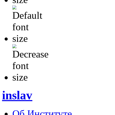
inslav
Об Институте