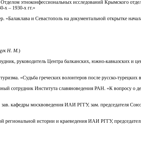
зав. Отделом этноконфессиональных исследований Крымского от
-х – 1930-х гг.»
ер. «Балаклава и Севастополь на документальной открытке начал
щук Н. М.
)
трудник, руководитель Центра балканских, южно-кавказских и 
а туризма. «Судьба греческих волонтеров после русско-турецких 
учный сотрудник Института славяноведения РАН. «К вопросу о 
ам. зав. кафедры москвоведения ИАИ РГГУ, зам. председателя Сою
едрой региональной истории и краеведения ИАИ РГГУ, председате