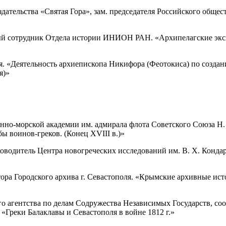
здательства «Святая Гора», зам. председателя Российского общ
ный сотрудник Отдела истории ИНИОН РАН. «Архипелагские эксп
вия. «Деятельность архиепископа Никифора (Феотокиса) по созда
я)»
оенно-морской академии им. адмирала флота Советского Союза Н
бы воинов-греков. (Конец XVIII в.)»
уководитель Центра новогреческих исследований им. В. Х. Конда
ектора Городского архива г. Севастополя. «Крымские архивные и
о агентства по делам Содружества Независимых Государств, со
Греки Балаклавы и Севастополя в войне 1812 г.»