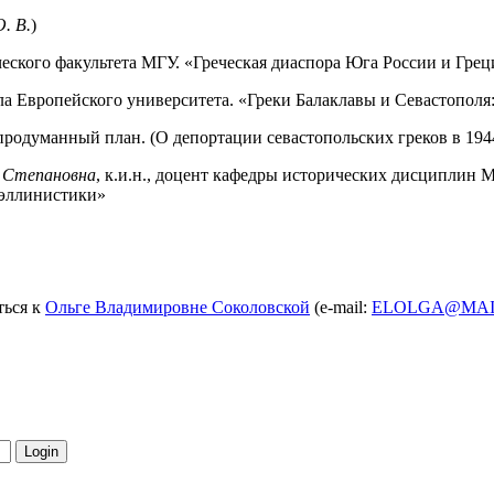
. В.
)
ического факультета МГУ. «Греческая диаспора Юга России и Гр
ала Европейского университета. «Греки Балаклавы и Севастопол
 продуманный план. (О депортации севастопольских греков в 1944
 Степановна
, к.и.н., доцент кафедры исторических дисциплин 
 эллинистики»
ться к
Ольге Владимировне Соколовской
(e-mail:
ELOLGA@MAI