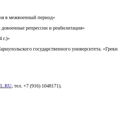
еция в межвоенный период»
я: довоенные репрессии и реабилитация»
 г.)»
Мариупольского государственного университета. «Греки
L.RU
, тел. +7 (916) 1048171).