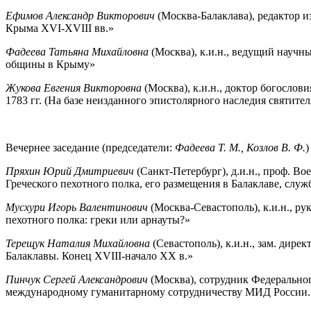
Ефимов Александр Викторович
(Москва-Балаклава), редактор и
Крыма XVI-XVIII вв.»
Фадеева Татьяна Михайловна
(Москва), к.и.н., ведущий науч
общины в Крыму»
Жукова Евгения Викторовна
(Москва), к.и.н., доктор богосло
1783 гг. (На базе неизданного эпистолярного наследия святител
Вечернее заседание (председатели:
Фадеева Т. М., Козлов В. Ф.
)
Пряхин Юрий Дмитриевич
(Санкт-Петербург), д.и.н., проф. В
Греческого пехотного полка, его размещения в Балаклаве, служ
Мусхури Игорь Валентинович
(Москва-Севастополь), к.и.н., р
пехотного полка: греки или арнауты?»
Терещук Наталия Михайловна
(Севастополь), к.и.н., зам. дир
Балаклавы. Конец XVIII-начало XX в.»
Пинчук Сергей Александрович
(Москва), сотрудник Федеральног
международному гуманитарному сотрудничеству МИД России. «