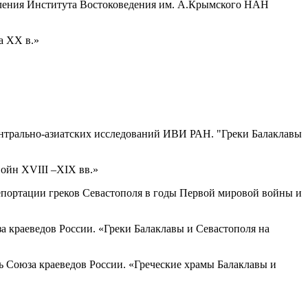
деления Института Востоковедения им. А.Крымского НАН
а XX в.»
центрально-азиатских исследований ИВИ РАН. "Греки Балаклавы
войн XVIII –XIX вв.»
депортации греков Севастополя в годы Первой мировой войны и
за краеведов России. «Греки Балаклавы и Севастополя на
ль Союза краеведов России. «Греческие храмы Балаклавы и