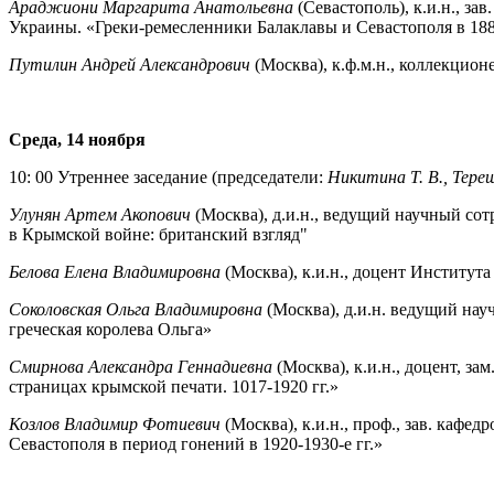
Араджиони Маргарита Анатольевна
(Севастополь), к.и.н., 
Украины. «Греки-ремесленники Балаклавы и Севастополя в 1880
Путилин Андрей Александрович
(Москва), к.ф.м.н., коллекцион
Среда, 14 ноября
10: 00 Утреннее заседание (председатели:
Никитина Т. В., Тере
Улунян Артем Акопович
(Москва), д.и.н., ведущий научный со
в Крымской войне: британский взгляд"
Белова Елена Владимировна
(Москва), к.и.н., доцент Институт
Соколовская Ольга Владимировна
(Москва), д.и.н. ведущий на
греческая королева Ольга»
Смирнова Александра Геннадиевна
(Москва), к.и.н., доцент, з
страницах крымской печати. 1017-1920 гг.»
Козлов Владимир Фотиевич
(Москва), к.и.н., проф., зав. каф
Севастополя в период гонений в 1920-1930-е гг.»