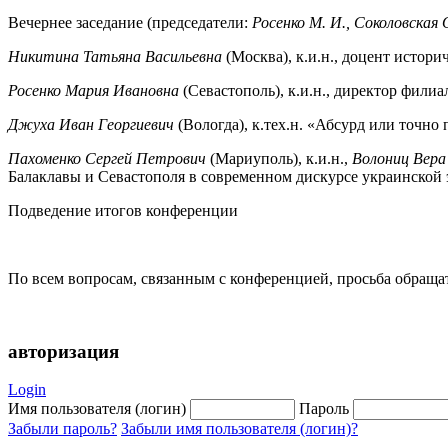
Вечернее заседание (председатели:
Росенко М. И., Соколовская О
Никитина Татьяна Васильевна
(Москва), к.и.н., доцент истор
Росенко Мария Ивановна
(Севастополь), к.и.н., директор фили
Джуха Иван Георгиевич
(Вологда), к.тех.н. «Абсурд или точно
Пахоменко Сергей Петрович
(Мариуполь), к.и.н.,
Волониц Вера
Балаклавы и Севастополя в современном дискурсе украинской
Подведение итогов конференции
По всем вопросам, связанным с конференцией, просьба обраща
авторизация
Login
Имя пользователя (логин)
Пароль
Забыли пароль?
Забыли имя пользователя (логин)?