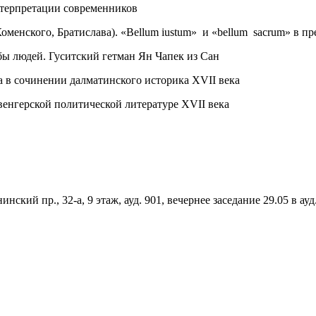
нтерпретации современников
менского, Братислава). «Bellum iustum» и «bellum sacrum» в п
бы людей. Гуситский гетман Ян Чапек из Сан
а в сочинении далматинского историка XVII века
 венгерской политической литературе XVII века
ий пр., 32-а, 9 этаж, ауд. 901, вечернее заседание 29.05 в ауд.