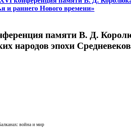
. XXVI конференция памяти В. Д. Корол
ья и раннего Нового времени»
онференция памяти В. Д. Корол
их народов эпохи Средневеков
алканах: война и мир