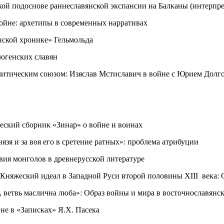
кой подоснове раннеславянской экспансии на Балканы (интерпр
ойне: архетипы в современных нарративах
нской хронике» Гельмольда
югенских славян
литическим союзом: Изяслав Мстиславич в войне с Юрием Долг
ский сборник «Зинар» о войне и воинах
язя и за воя его в сретение ратных»: проблема атрибуции
вия монголов в древнерусской литературе
. Княжеский идеал в Западной Руси второй половины XIII века:
 ветвь маслична люба»: Образ войны и мира в восточнославянс
не в «Записках» Я.Х. Пасека