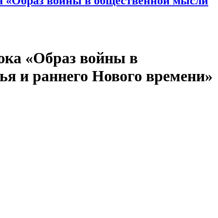
юка «Образ войны в общественной мысли
юка «Образ войны в
ья и раннего Нового времени»