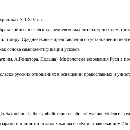
хрониках XII-XIV вв.
браза войны» в сербских средневековых литературных памятника
или миру: Средневековые представления об установлении венге
как основа самоидентификации ускоков
ук им. А.Гейштора, Польша). Мифологема завоевания Руси в по
ольско-русских отношениях в освещении православных и униатс
-Saxon burials: the symbolic representation of war and violence in ea
хазарами и принятии ислама хаканом из «Книги завоеваний» Ибн 