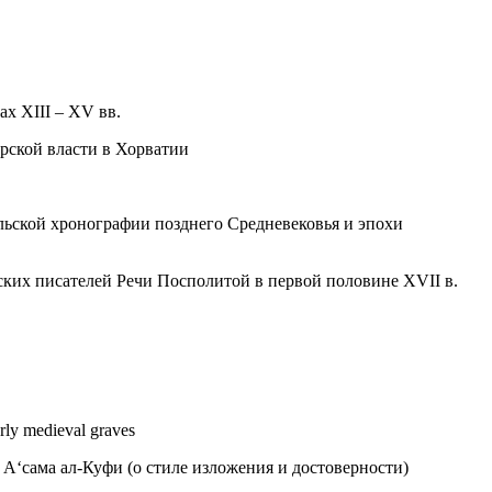
х XIII – XV вв.
рской власти в Хорватии
льской хронографии позднего Средневековья и эпохи
ких писателей Речи Посполитой в первой половине XVII в.
rly medieval graves
А‘сама ал-Куфи (о стиле изложения и достоверности)