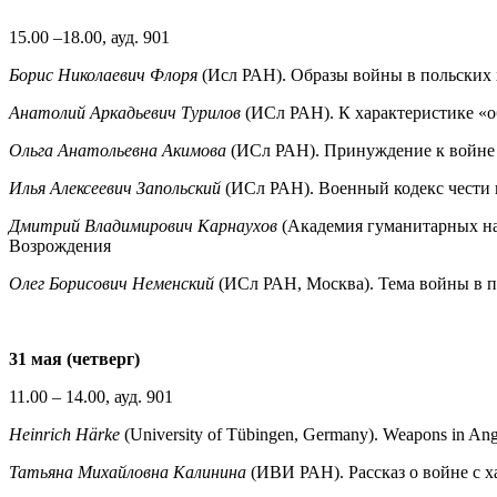
15.00 –18.00, ауд. 901
Борис Николаевич Флоря
(Исл РАН). Образы войны в польских 
Анатолий Аркадьевич Турилов
(ИСл РАН). К характеристике «о
Ольга Анатольевна Акимова
(ИСл РАН). Принуждение к войне 
Илья Алексеевич Запольский
(ИСл РАН). Военный кодекс чести 
Дмитрий Владимирович Карнаухов
(Академия гуманитарных на
Возрождения
Олег Борисович Неменский
(ИСл РАН, Москва). Тема войны в п
31 мая
(четверг
)
11.00 – 14.00, ауд. 901
Heinrich Härke
(University of Tübingen, Germany). Weapons in Anglo
Татьяна Михайловна Калинина
(ИВИ РАН). Рассказ о войне с 