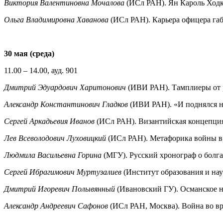
Виктория Валентиновна Мочалова
(ИСл РАН). Ян Кароль Ходке
Ольга Владимировна Хаванова
(ИСл РАН). Карьера офицера габ
30 мая (среда)
11.00 – 14.00, ауд. 901
Дмитрий Эдуардович Харитонович
(ИВИ РАН). Тамплиеры от р
Александр Константинович Гладков
(ИВИ РАН). «И поднялся на
Сергей Аркадьевия Иванов
(ИСл РАН). Византийская концепци
Лев Всеволодович Луховицкий
(ИСл РАН). Метафорика войны в
Людмила Васильевна Горина
(МГУ). Русский хронограф о болг
Сергей Ибрагимович Муртузалиев
(Институт образования и на
Дмитрий Игоревич Полывянный
(Ивановский ГУ). Османское н
Александр Андреевич Сафонов
(ИСл РАН, Москва). Война во вр