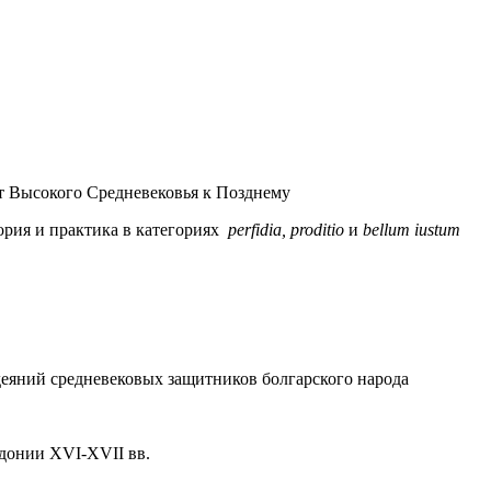
т Высокого Средневековья к Позднему
ория и практика в категориях
perfidia,
proditio
и
bellum
iustum
еяний средневековых защитников болгарского народа
донии XVI-XVII вв.