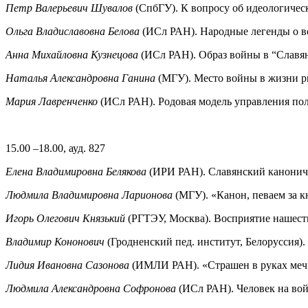
Петр Валерьевич Шувалов
(СпбГУ). К вопросу об идеологичес
Ольга Владиславовна Белова
(ИСл РАН). Народные легенды о в
Анна Михайловна Кузнецова
(ИСл РАН). Образ войны в “Славя
Наталья Александровна Ганина
(МГУ). Место войны в жизни р
Мария Лавренченко
(ИСл РАН). Родовая модель управления по
15.00 –18.00, ауд. 827
Елена Владимировна Белякова
(ИРИ РАН). Славянский канониче
Людмила Владимировна Ларионова
(МГУ). «Канон, певаем за кн
Игорь Олегович Князький
(РГТЭУ, Москва). Восприятие нашест
Владимир Кононович
(Гродненский пед. институт, Белоруссия)
Лидия Ивановна Сазонова
(ИМЛИ РАН). «Страшен в руках меч,
Людмила Александровна Софронова
(ИСл РАН). Человек на вой