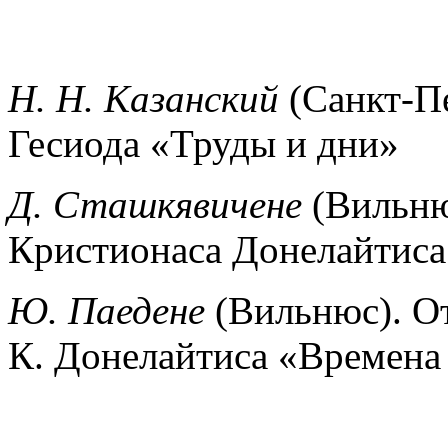
Н. Н. Казанский
(Санкт-Пе
Гесиода «Труды и дни»
Д. Сташкявичене
(Вильню
Кристионаса Донелайтиса
Ю. Паедене
(Вильнюс). От
К. Донелайтиса «Времена