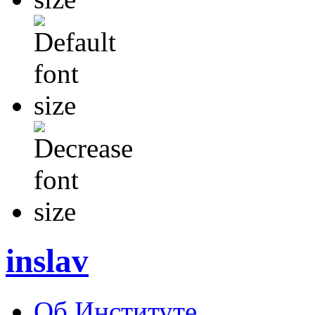
inslav
Об Институте