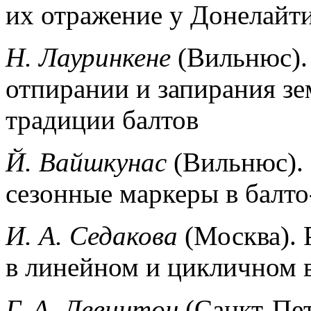
их отражение у Донелайт
Н. Лауринкене
(Вильнюс).
отпирании и запирания з
традиции балтов
Й. Вайшкунас
(Вильнюс).
сезонные маркеры в балто
И. А. Седакова
(Москва). 
в линейном и цикличном 
Г. А. Левинтон
(Санкт-Пет