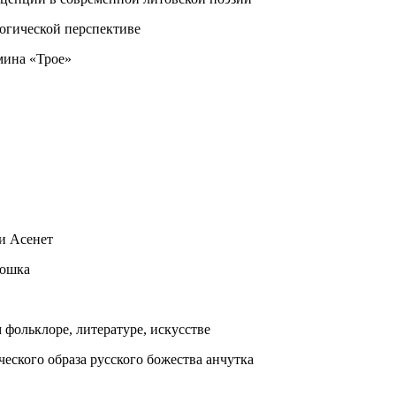
логической перспективе
мина «Трое»
 и Асенет
кошка
 фольклоре, литературе, искусстве
еского образа русского божества анчутка