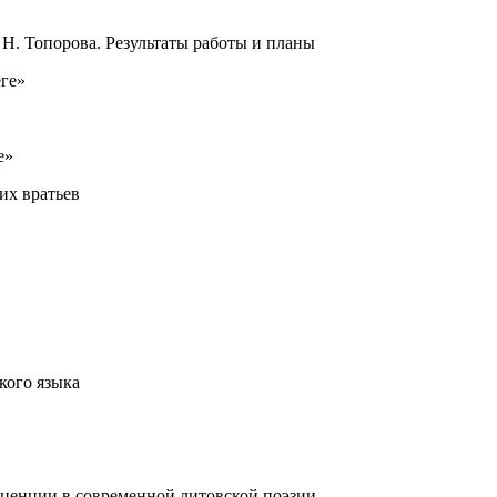
. Н. Топорова. Результаты работы и планы
еге»
е»
их вратьев
кого языка
сценции в современной литовской поэзии