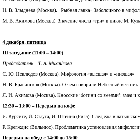
Н. В. Злыднева (Москва). «Рыбная лавка» Заболоцкого в мифо
М. В. Акимова (Москва). Значение числа «три» в цикле М. Куз
4 декабря, пятница
III заседание (11:00 – 14:00)
Председатель – Т. А. Михайлова
С. Ю. Неклюдов (Москва). Мифология «высшая» и «низшая»
Н. В. Брагинская (Москва). О чем говорили Небесный вестник
Л. И. Акимова (Москва). Кносские ‘богини со змеями’: змея и 
12:30 – 13:00 – Перерыв на кофе
Я. Курсите, Й. Стауга, И. Штейна (Рига). След ежа в латышском
Р. Крегждис (Вильнюс). Проблематика установления мифологич
Перерыв на обед: с 14:00 до 15:00