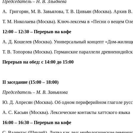
Председатель – Н. В. Злыднева
А. Григорян, М. В. Завьялова, Т. В. Цивьян (Москва). Архив В
Т. М. Николаева (Москва). Ключ-лексема в «Песни о вещем Ол
12:00 – 12:30 – Перерыв на кофе
А. Д. Кошелев (Москва). Универсальный концепт «Дом-жилищ
Т. В. Топорова (Москва). Германские параллели древнеиндийск
Перерыв на обед: с 14:00 до 15:00
II заседание (15:00 – 18:00)
Председатель – М. В. Завьялова
Ю. Д. Апресян (Москва). Об одном периферийном глаголе русс
А. С. Касьян (Москва). Лексические контакты хаттского языка
16:00 – 16:30 – Перерыв на кофе
С. Валянтас (Шяуляй). Литва как лед: мифологические ремини