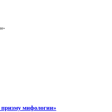
ии»
зь призму мифологии»