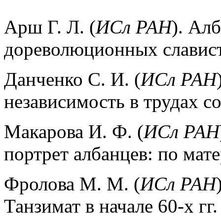
Арш Г. Л. (
ИСл РАН
). Ал
дореволюционных славис
Данченко С. И. (
ИСл РАН
независимость в трудах с
Макарова И. Ф. (
ИСл РАН
портрет албанцев: по мат
Фролова М. М. (
ИСл РАН
Танзимат в начале 60-х гг