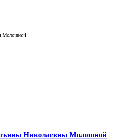
ны Молошной
 Татьяны Николаевны Молошной