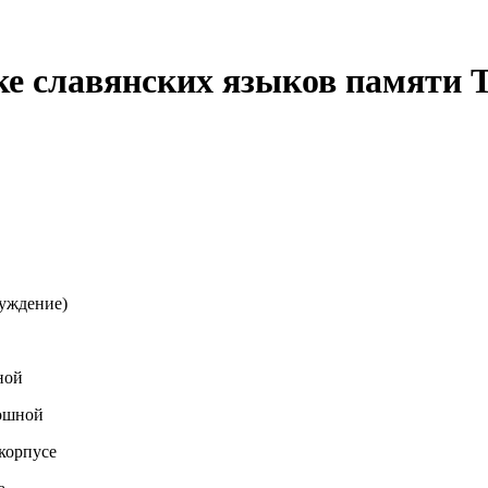
ке славянских языков памяти
суждение)
ной
лошной
корпусе