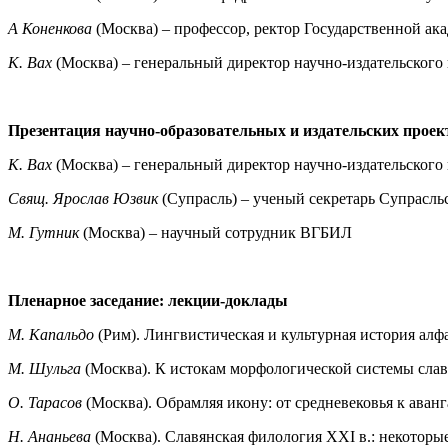
А Коненкова
(Москва) – профессор, ректор Государственной ак
К. Вах
(Москва) – генеральный директор научно-издательского
Презентация научно-образовательных и издательских проек
К. Вах
(Москва) – генеральный директор научно-издательского
Свящ. Ярослав Юзвик
(Супрасль) – ученый секретарь Супрасль
М. Гутник
(Москва) – научный сотрудник ВГБИЛ
Пленарное заседание: лекции-доклады
М. Капальдо
(Рим). Лингвистическая и культурная история алф
М. Шульга
(Москва). К истокам морфологической системы сла
О. Тарасов
(Москва). Обрамляя икону: от средневековья к аван
Н. Ананьева
(Москва). Славянская филология XXI в.: некоторы