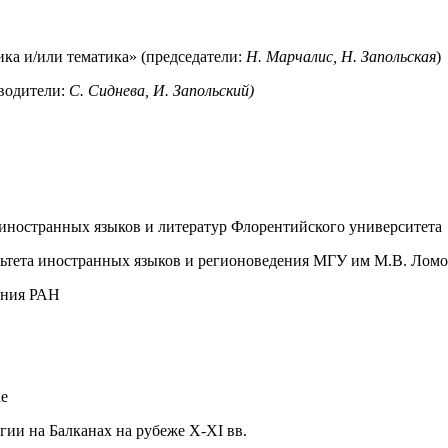
ка и/или тематика» (председатели:
Н. Марчалис, Н. Запольская
)
оводители:
С. Сиднева, И. Запольский)
 иностранных языков и литератур Флорентийского университета
ультета иностранных языков и регионоведения МГУ им М.В. Лом
ения РАН
ке
гии на Балканах на рубеже X-XI вв.