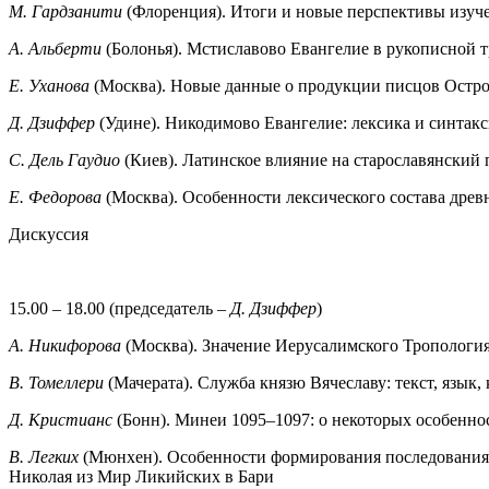
М. Гардзанити
(Флоренция). Итоги и новые перспективы изуч
А. Альберти
(Болонья).
Мстиславово Евангелие в рукописной т
Е. Уханова
(Москва). Новые данные о продукции писцов Остр
Д. Дзиффер
(Удине).
Никодимово Евангелие: лексика и синтакс
С. Дель Гаудио
(Киев). Латинское влияние на старославянский 
Е. Федорова
(Москва). Особенности лексического состава дре
Дискуссия
15.00 – 18.00 (председатель –
Д. Дзиффер
)
А. Никифорова
(Москва). Значение Иерусалимского Трополог
В. Томеллери
(Мачерата).
Служба князю Вячеславу: текст, язык, 
Д. Кристианс
(Бонн).
Минеи 1095–1097: о некоторых особеннос
В. Легких
(Мюнхен).
Особенности формирования последования 
Николая из Мир Ликийских в Бари