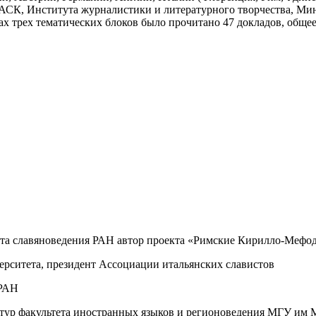
ГАСК, Института журналистики и литературного творчества, Ми
 трех тематических блоков было прочитано 47 докладов, общее
та славяноведения РАН автор проекта «Римские Кирилло-Мефо
ерситета, президент Ассоциации итальянских славистов
 РАН
ьтур факультета иностранных языков и регионоведения МГУ им 