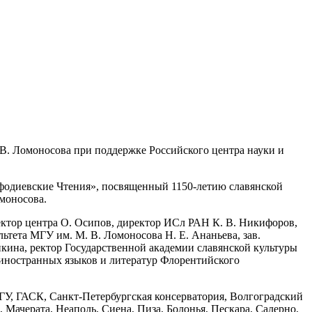
В. Ломоносова при поддержке Российского центра науки и
ефодиевские Чтения», посвященный 1150-летию славянской
моносова.
ектор центра О. Осипов, директор ИСл РАН К. В. Никифоров,
ьтета МГУ им. М. В. Ломоносова Н. Е. Ананьева, зав.
кина, ректор Государственной академии славянской культуры
 иностранных языков и литератур Флорентийского
У, ГАСК, Санкт-Петербургская консерватория, Волгоградский
Мачерата, Неаполь, Сиена, Пиза, Болонья, Пескара, Салерно,