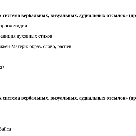
к система вербальных, визуальных, аудиальных отсылок» (пр
 проскомидии
радиция духовных стихов
ьей Матери: образ, слово, распев
а)
к система вербальных, визуальных, аудиальных отсылок» (п
Вайса