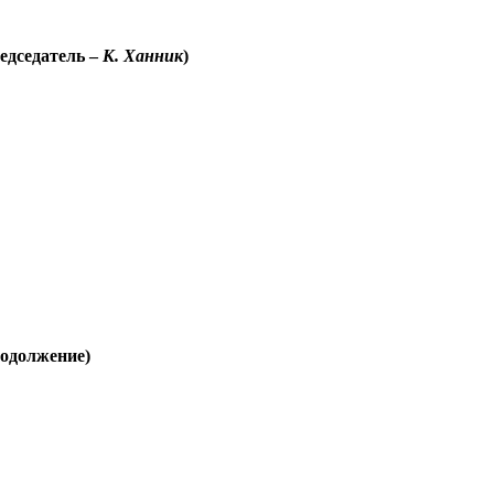
едседатель –
К. Ханник
)
родолжение)