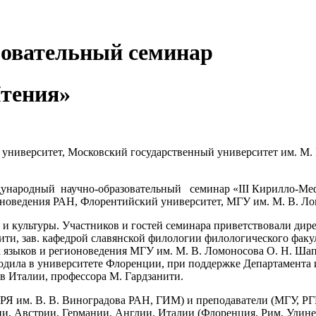
овательный семинар
Чтения»
университет, Московский государственный университет им. М. 
еждународный научно-образовательный семинар «III Кирилло-М
новедения РАН, Флорентийский университет, МГУ им. М. В. Ло
 и культуры.
Участников и гостей семинара приветствовали дир
ити, зав. кафедрой славянской филологии филологического факул
х языков и регионоведения МГУ им. М. В. Ломоносова О. Н. Шап
оходила в университете Флоренции, при поддержке Департамента
в Италии, профессора М. Гардзанити.
 им. В. В. Виноградова РАН, ГИМ) и преподаватели (МГУ, РГГ
и, Австрии, Германии, Англии, Италии (Флоренция, Рим, Удине, 