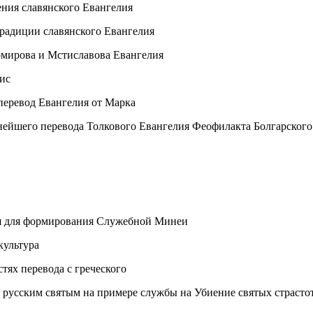
ения славянского Евангелия
радиции славянского Евангелия
омирова и Мстиславова Евангелия
ис
перевод Евангелия от Марка
внейшего перевода Толкового Евангелия Феофилакта Болгарского
ия для формирования Служебной Минеи
культура
тях перевода с греческого
русским святым на примере службы на Убиение святых страстот