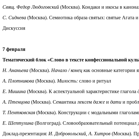
Свящ. Федор Людоговский
(Москва). Кондаки и икосы в канона
С. Сиднева
(Москва). Семиотика образа святых: святые Агата 
Дискуссия
7 февраля
Тематический блок «Слово в тексте конфессиональной кул
Н. Ананьева
(Москва).
Начало / конец к
ак основные категории 
А. Плотникова
(Москва).
Милость:
слово и ритуал
Е. Мишина
(Москва). К аспектуальной характеристике глагола
А. Птенцова
(Москва). Семантика лексем
даже
и
дати
и проб
Т. Пентковская
(Москва). Конструкции с модальными глагола
Е. Шептухина
(Волгоград).
Словообразовательный потенциал д
Доклад-презентация:
И. Добровольский, А. Хитров
(Москва). Пр