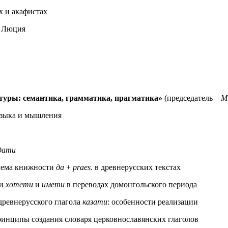
х и акафистах
и Люция
ьтуры: семантика, грамматика, прагматика»
(председатель –
М
языка и мышления
дати
лема книжности
да
+
praes
. в древнерусских текстах
ми
хотети
и
имети
в переводах домонгольского периода
ревнерусского глагола
казати
: особенности реализации
инципы создания словаря церковнославянских глаголов