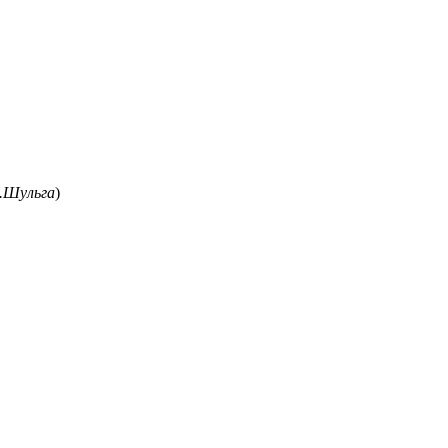
.Шульга
)