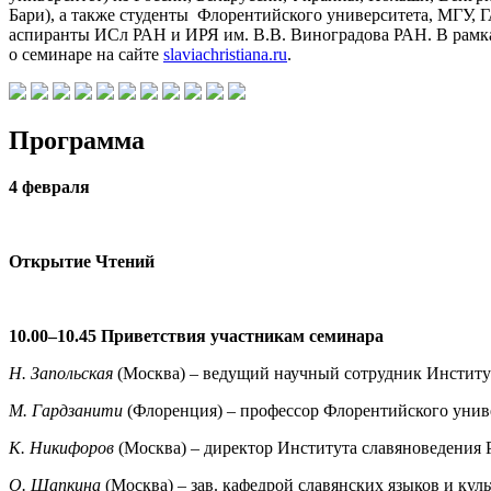
Бари), а также студенты Флорентийского университета, МГУ, 
аспиранты ИСл РАН и ИРЯ им. В.В. Виноградова РАН. В рамках
о семинаре на сайте
slaviachristiana.ru
.
Программа
4 февраля
Открытие Чтений
10.00–10.45 Приветствия участникам семинара
Н. Запольская
(Москва) – ведущий научный сотрудник Институ
М. Гардзанити
(Флоренция) – профессор Флорентийского унив
К. Никифоров
(Москва) – директор Института славяноведения
О. Шапкина
(Москва) – зав. кафедрой
славянских языков и кул