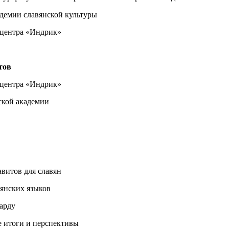
адемии славянской культуры
 центра «Индрик»
тов
 центра «Индрик»
ской академии
авитов для славян
вянских языков
гарду
е итоги и перспективы