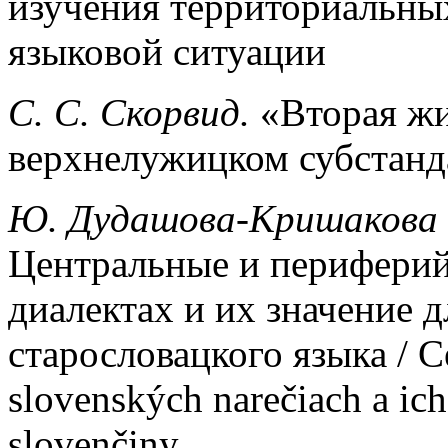
изучения территориальны
языковой ситуации
С. С. Скорвид.
«Вторая жи
верхнелужицком субстан
Ю. Дудашова-Кришакова
Центральные и периферий
диалектах и их значение 
старословацкого языка / Ce
slovenských narečiach a ic
slovenčiny