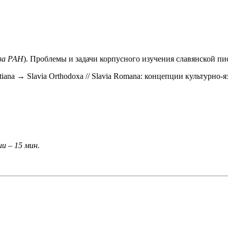
ова РАН
). Проблемы и задачи корпусного изучения славянской п
istiana → Slavia Orthodoxa // Slavia Romana: концепции культурно
и – 15 мин.