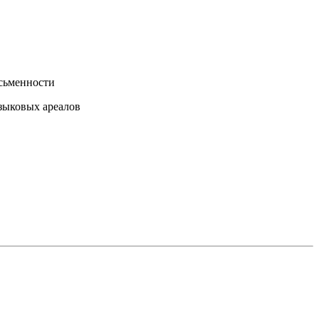
исьменности
-языковых ареалов