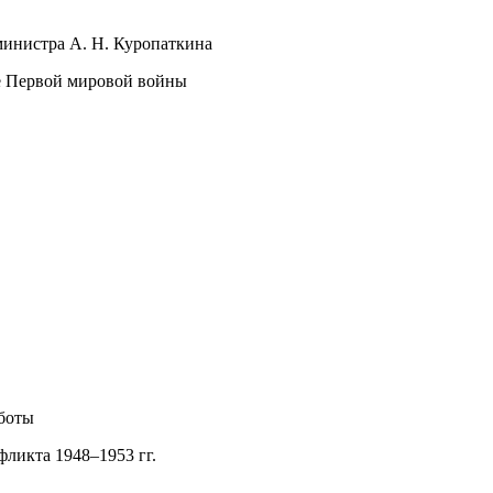
министра А. Н. Куропаткина
е Первой мировой войны
аботы
фликта 1948–1953 гг.