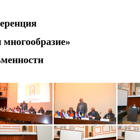
еренция
 многообразие»
ьменности