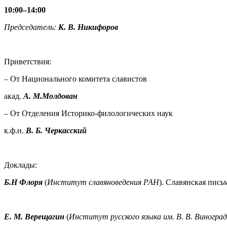
10:00–14:00
Председатель:
К. В. Никифоров
Приветствия:
– От Национального комитета славистов
акад.
А. М.
Молдован
– От Отделения Историко-филологических наук
к.ф.н.
В. Б. Черкасский
Доклады:
Б.Н Флоря
(
Институт славяноведения РАН
). Славянская пись
Е. М. Верещагин
(
Институт русского языка им. В. В. Виногра