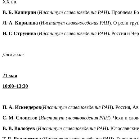
XX вв.
В. Б. Каширин
(
Институт славяноведения РАН
). Проблема Б
Л. А. Кирилина
(
Институт славяноведения РАН
). О роли гр
Н. Г. Струнина
(
Институт славяноведения РАН
). Россия и Че
Дискуссия
21 мая
10:00–13:30
П. А. Искендеров
(
Институт славяноведения РАН
). Россия, А
С. М. Слоистов
(
Институт славяноведения РАН
). Чехи и сло
В. В. Волобуев
(
Институт славяноведения РАН
). Югославские
Т. В. Волокитина
(
Институт славяноведения РАН
). Болгария