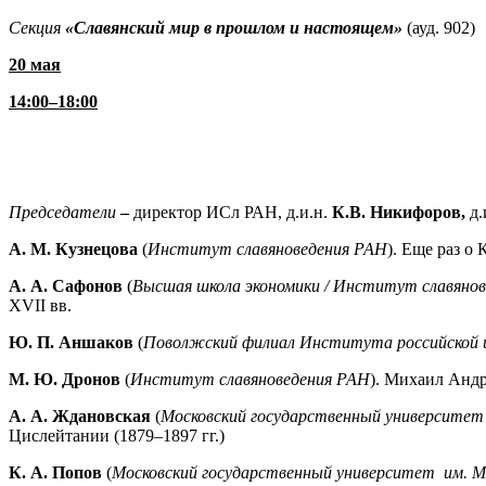
Секция
«Славянский мир в прошлом и настоящем»
(ауд. 902)
20 мая
14:00–18:00
Председатели
–
директор ИСл РАН, д.и.н.
К.В. Никифоров,
д.
А. М. Кузнецова
(
Институт славяноведения РАН
). Еще раз о
А. А. Сафонов
(
Высшая школа экономики / Институт славяно
XVII вв.
Ю. П. Аншаков
(
Поволжский филиал Института российской 
М. Ю. Дронов
(
Институт славяноведения РАН
). Михаил Андр
А. А. Ждановская
(
Московский государственный университет 
Цислейтании (1879–1897 гг.)
К. А. Попов
(
Московский государственный университет им. М