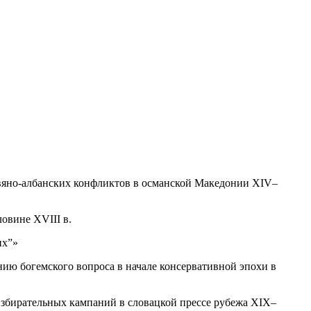
авяно-албанских конфликтов в османской Македонии XIV–
овине XVIII в.
их”»
ию богемского вопроса в начале консервативной эпохи в
избирательных кампаний в словацкой прессе рубежа XIX–