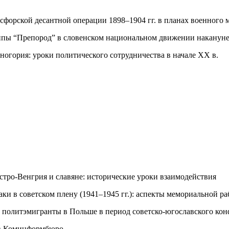
осфорской десантной операции 1898–1904 гг. в планах военного 
уппы “Препород” в словенском национальном движении наканун
рногория: уроки политического сотрудничества в начале ХХ в.
встро-Венгрия и славяне: исторические уроки взаимодействия
ваки в советском плену (1941–1945 гг.): аспекты мемориальной р
 политэмигранты в Польше в период советско-югославского кон
 в Коминформбюро