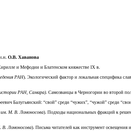
и.н.
О.В. Хаванова
 Кирилле и Мефодии и Блатенском княжестве IX в.
ведения РАН
). Экологический фактор и локальная специфика сл
истории РАН, Самара).
Самозванцы в Черногории во второй пол
еевич Балугьянский: “свой” среди “чужих”, “чужой” среди “сво
им. М. В. Ломоносова
). Подходы национальных фракций к решен
. В. Ломоносова
). Письма читателей как инструмент освещения 