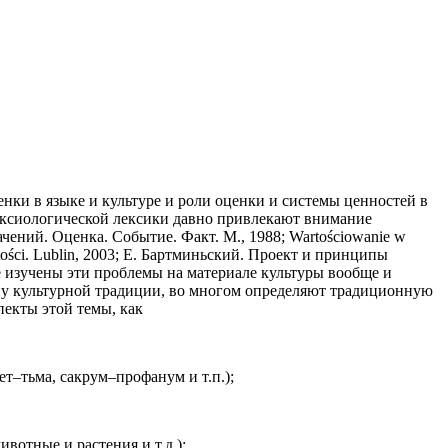
нки в языке и культуре и роли оценки и системы ценностей в
 аксиологической лексики давно привлекают внимание
чений. Оценка. Событие. Факт. М., 1988; Wartościowanie w
wartości. Lublin, 2003; Е. Бартминьский. Проект и принципы
ше изучены эти проблемы на материале культуры вообще и
ну культурной традиции, во многом определяют традиционную
пекты этой темы, как
т–тьма, сакрум–профанум и т.п.);
вотные и растения и т.д.);