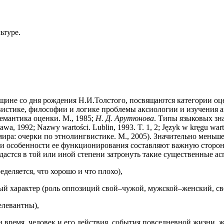
ьтуре.
щине со дня рождения Н.И.Толстого, посвящаются категории оце
гвистике, философии и логике проблемы аксиологии и изучения
емантика оценки. М., 1985;
Н. Д. Арутюнова
. Типы языковых зна
szawa, 1992; Nazwy wartości. Lublin, 1993. T. 1, 2; Język w kręgu 
 мира: очерки по этнолингвистике. М., 2005). Значительно мень
й и особенности ее функционирования составляют важную сторо
дастся в той или иной степени затронуть такие существенные ас
еделяется, что хорошо и что плохо),
й характер (роль оппозиций свой–чужой, мужской–женский, све
елевантны),
время, человек и его действия, события повседневной жизни, жи