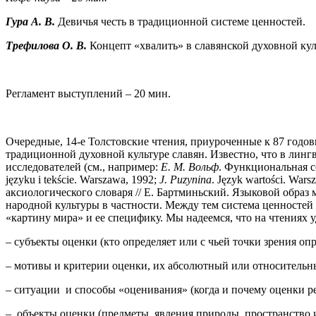
Гура А. В.
Девичья честь в традиционной системе ценностей.
Трефилова О. В.
Концепт «хвалить» в славянской духовной кул
Регламент выступлений – 20 мин.
Очередные, 14-е Толстовские чтения, приуроченные к 87 годов
традиционной духовной культуре славян. Известно, что в лин
исследователей (см., например:
Е. М. Вольф
. Функциональная с
języku i tekście. Warszawa, 1992;
J. Puzynina
. Język wartości. War
аксиологического словаря // Е. Бартминьский. Языковой образ
народной культуры в частности. Между тем система ценносте
«картину мира» и ее специфику. Мы надеемся, что на чтениях у
– субъекты оценки (кто определяет или с чьей точки зрения опр
– мотивы и критерии оценки, их абсолютный или относительны
– ситуации и способы «оценивания» (когда и почему оценки р
– объекты оценки (предметы, явления природы, пространство и 