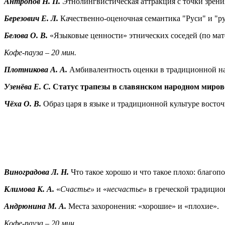
Антропов Н. П.
Этнолингвистическая аттракция с точки зрен
Березович Е. Л.
Качественно-оценочная семантика "Руси" и "рус
Белова О. В.
«Языковые ценности» этнических соседей (по мате
Кофе-пауза – 20 мин.
Плотникова А. А.
Амбивалентность оценки в традиционной нар
Узенёва Е. С.
Статус трапезы в славянском народном миров
Чёха О. В.
Образ царя в языке и традиционной культуре восточ
Виноградова Л. Н.
Что такое хорошо и что такое плохо: благоп
Климова К. А.
«
Счастье»
и «
несчастье»
в греческой традицион
Андрюнина М. А.
Места захоронения: «хорошие» и «плохие».
Кофе-пауза – 20 мин.