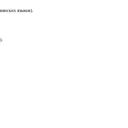
вянских языков).
).