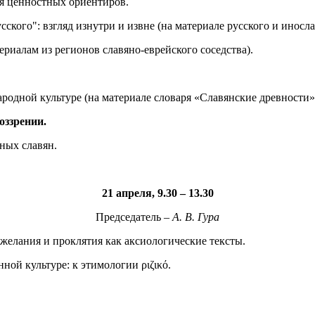
ия ценностных ориентиров.
ского": взгляд изнутри и извне (на материале русского и иносла
риалам из регионов славяно-еврейского соседства).
одной культуре (на материале словаря «Славянские древности»
оззрении.
ных славян.
21 апреля, 9.30 – 13.30
Председатель –
А. В. Гура
ожелания и проклятия как аксиологические тексты.
ной культуре: к этимологии ριζικό.