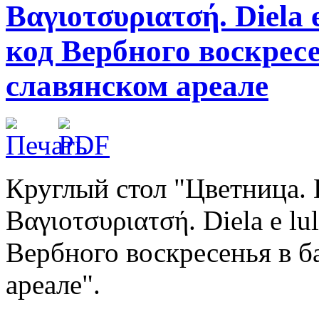
Βαγιοτσυριατσή. Diela
код Вербного воскресе
славянском ареале
Круглый стол "Цветница. Du
Βαγιοτσυριατσή. Diela e l
Вербного воскресенья в б
ареале".