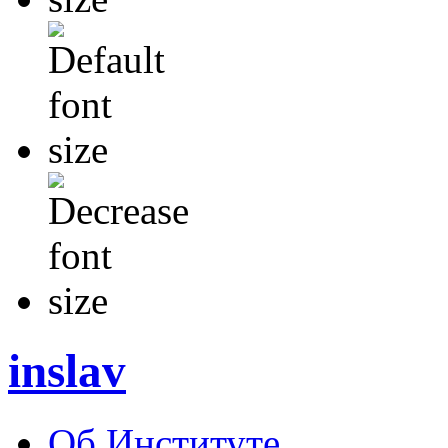
inslav
Об Институте