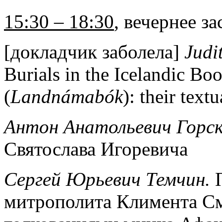
15:30 – 18:30
, вечернее з
[докладчик заболела]
Judi
Burials in the Icelandic Bo
(
Landnámabók
): their text
Антон Анатольевич Горс
Святослава Игоревича
Сергей Юрьевич Темчин.
митрополита Климента См