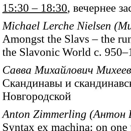
15:30 – 18:30
, вечернее з
Michael
Lerche Nielsen (М
Amongst the Slavs – the ru
the Slavonic World c. 950–
Савва
Михайлович
Михее
Скандинавы и скандинавс
Новгородской
Anton
Zimmerling
(Антон 
Syntax ex machina: on one 