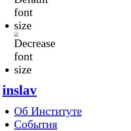
inslav
Об Институте
События