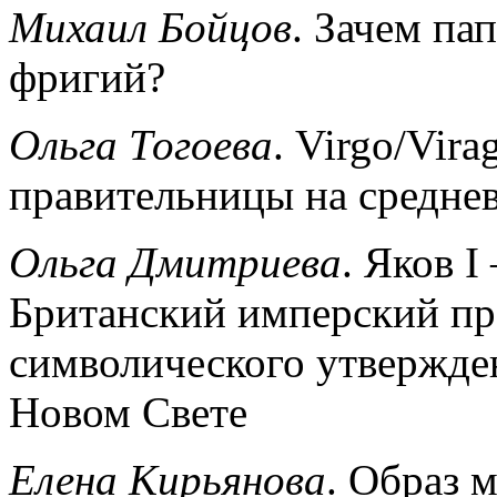
Михаил Бойцов
. Зачем па
фригий?
Ольга Тогоева
. Virgo/Vir
правительницы на средне
Ольга Дмитриева
.
Яков I
Британский имперский пр
символического утвержден
Новом Свете
Елена Кирьянова
. Образ 