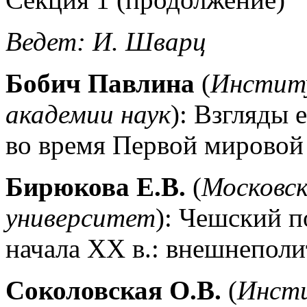
Ведет: И. Шварц
Бобич Павлина
(
Институ
академии наук
): Взгляды 
во время Первой мировой
Бирюкова Е.В.
(
Московск
университет
): Чешский 
начала XX в.: внешнепол
Соколовская О.В.
(
Инсти