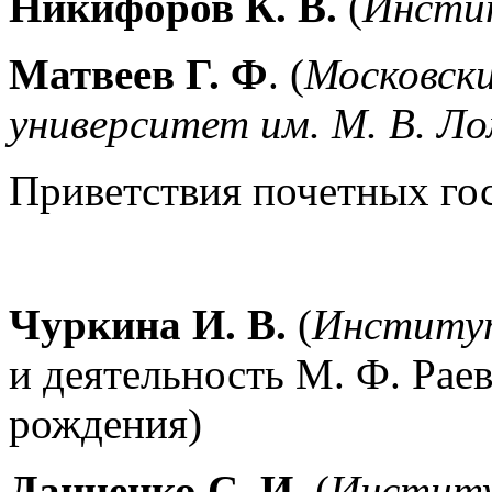
Никифоров К. В.
(
Инстит
Матвеев Г. Ф
. (
Московск
университет им. М.
В. Л
Приветствия почетных го
Чуркина И. В.
(
Институт
и деятельность М. Ф. Раев
рождения)
Данченко С. И.
(
Институ