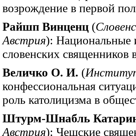
возрождение в первой пол
Райшп Винценц
(
Словенс
Австрия
): Национальные 
словенских священников в
Величко О. И.
(
Институт
конфессиональная ситуаци
роль католицизма в общес
Штурм-Шнабль Катари
Австрия
): Чешские свяще