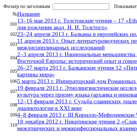
Фильтр по заголовкам
Показыват
Название
№
13–16 мая 2013 г. Толстовские чтения – 17 «Ethn
101
дня рождения акад. Н. И. Толстого»
23–24 апреля 2013 г. Балканы в европейских п
102
11 апреля 2013 г. Опыт литературоведческих п
103
междисциплинарных исследований
2–3 апреля 2013 г. Национальные меньшинства
104
Восточной Европы: исторический опыт и совр
26–27 марта 2013 г. Балканские чтения 12 «Пять
105
картины мира»
5 марта 2013 г. Императорский дом Романовых
106
19 февраля 2013 г. Этнолингвистические исслед
107
культура через призму языка (архаика и иннова
12–13 февраля 2013 г. Судьба славянских диале
108
диалектологии в ХХI веке
4–8 февраля 2013 г. III Кирилло-Мефодиевские
109
18 декабря 2012 г. Никитинские чтения 2 «Слав
110
межэтнических и межконфессиональных взаимо