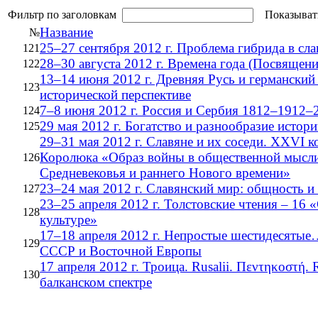
Фильтр по заголовкам
Показыват
Название
№
25–27 сентября 2012 г. Проблема гибрида в сла
121
28–30 августа 2012 г. Времена года (Посвящен
122
13–14 июня 2012 г. Древняя Русь и германский
123
исторической перспективе
7–8 июня 2012 г. Россия и Сербия 1812–1912–
124
29 мая 2012 г. Богатство и разнообразие истор
125
29–31 мая 2012 г. Славяне и их соседи. XXVI к
Королюка «Образ войны в общественной мысли
126
Средневековья и раннего Нового времени»
23–24 мая 2012 г. Славянский мир: общность и
127
23–25 апреля 2012 г. Толстовские чтения – 16
128
культуре»
17–18 апреля 2012 г. Непростые шестидесятые
129
СССР и Восточной Европы
17 апреля 2012 г. Троица. Rusalii. Πεντηκοστή.
130
балканском спектре