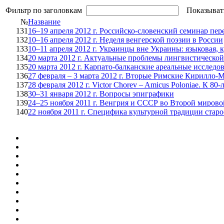
Фильтр по заголовкам
Показыват
№
Название
131
16–19 апреля 2012 г. Российско-словенский семинар пе
132
10–16 апреля 2012 г. Неделя венгерской поэзии в России
133
10–11 апреля 2012 г. Украинцы вне Украины: языковая, 
134
20 марта 2012 г. Актуальные проблемы лингвистическо
135
20 марта 2012 г. Карпато-балканские ареальные исследо
136
27 февраля – 3 марта 2012 г. Вторые Римские Кирилло-
137
28 февраля 2012 г. Victor Chorev – Amicus Poloniae. К 
138
30–31 января 2012 г. Вопросы эпиграфики
139
24–25 ноября 2011 г. Венгрия и СССР во Второй миров
140
22 ноября 2011 г. Специфика культурной традиции ста