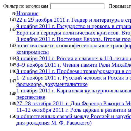
Фильтр по заголовкам
Показыват
Название
№
22 и 29 ноября 2011 г. Гендер и литература в
141
9 ноября 2011 г. Государство и церковь в стра
142
Европы в периоды политических кризисов. Вто
8 ноября 2011 г. Восточная Европа. Вторая по
политические и этноконфессиональные трансфо
143
компромиссы
8 ноября 2011 г. Россия и славяне: к 110-летию
144
8–9 ноября 2011 г. Чтения памяти Рали Михай
145
8 ноября 2011 г. Проблемы трансформации в сл
146
1–2 ноября 2011 г. Русский человек и Россия в 
147
фольклоре, документалистике
1 ноября 2011 г. Карпатская культурно-языкова
148
перспективе
27–28 октября 2011 г. Дни Ференца Ракоци в М
149
11–12 октября 2011 г. Роль церкви в развитии
и общественных связей между Россией и заруб
150
дня рождения М. Ф. Раевского)