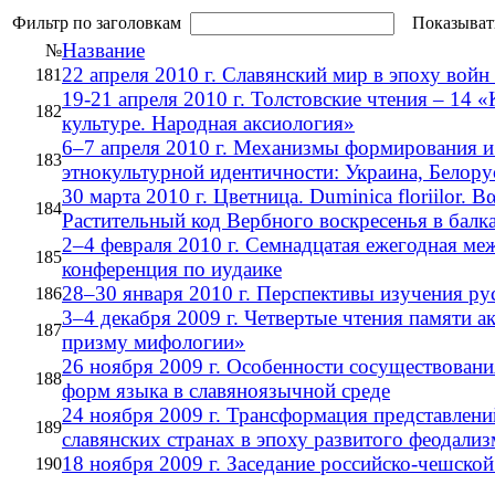
Фильтр по заголовкам
Показыват
Название
№
22 апреля 2010 г. Славянский мир в эпоху войн
181
19-21 апреля 2010 г. Толстовские чтения – 14 «
182
культуре. Народная аксиология»
6–7 апреля 2010 г. Механизмы формирования и
183
этнокультурной идентичности: Украина, Белор
30 марта 2010 г. Цветница. Duminica floriilor. Β
184
Растительный код Вербного воскресенья в балка
2–4 февраля 2010 г. Семнадцатая ежегодная м
185
конференция по иудаике
28–30 января 2010 г. Перспективы изучения ру
186
3–4 декабря 2009 г. Четвертые чтения памяти а
187
призму мифологии»
26 ноября 2009 г. Особенности сосуществовани
188
форм языка в славяноязычной среде
24 ноября 2009 г. Трансформация представлений
189
славянских странах в эпоху развитого феодализ
18 ноября 2009 г. Заседание российско-чешско
190