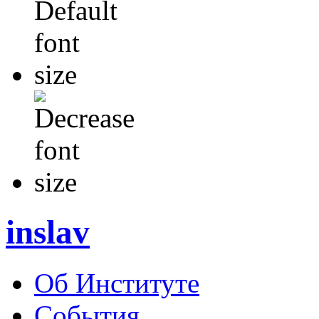
inslav
Об Институте
События