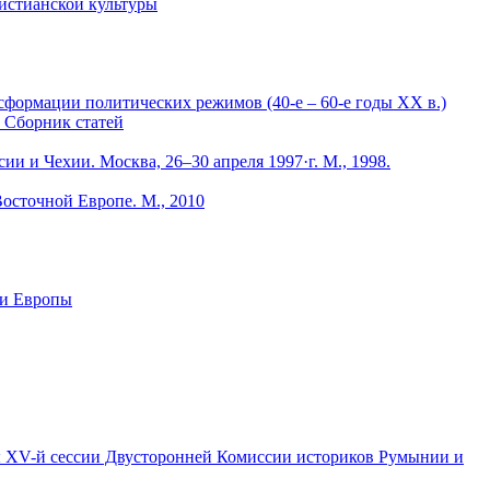
 христианской культуры
сформации политических режимов (40-е – 60-е годы ХХ в.)
: Сборник статей
ии и Чехии. Москва, 26–30 апреля 1997·г. М., 1998.
осточной Европе. М., 2010
 и Европы
). Работы XV-й сессии Двусторонней Комиссии историков Румынии и