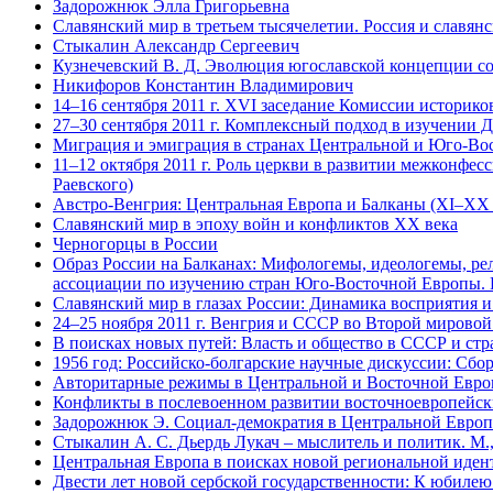
Задорожнюк Элла Григорьевна
Славянский мир в третьем тысячелетии. Россия и славянс
Стыкалин Александр Сергеевич
Кузнечевский В. Д. Эволюция югославской концепции со
Никифоров Константин Владимирович
14–16 сентября 2011 г. ХVI заседание Комиссии историк
27–30 сентября 2011 г. Комплексный подход в изучении 
Миграция и эмиграция в странах Центральной и Юго-Вос
11–12 октября 2011 г. Роль церкви в развитии межконфе
Раевского)
Австро-Венгрия: Центральная Европа и Балканы (XI–XX 
Славянский мир в эпоху войн и конфликтов XX века
Черногорцы в России
Образ России на Балканах: Мифологемы, идеологемы, ре
ассоциации по изучению стран Юго-Восточной Европы. В
Славянский мир в глазах России: Динамика восприятия и
24–25 ноября 2011 г. Венгрия и СССР во Второй мирово
В поисках новых путей: Власть и общество в СССР и стра
1956 год: Российско-болгарские научные дискуссии: Сборн
Авторитарные режимы в Центральной и Восточной Европе
Конфликты в послевоенном развитии восточноевропейских
Задорожнюк Э. Социал-демократия в Центральной Европе
Стыкалин А. С. Дьердь Лукач – мыслитель и политик. М.,
Центральная Европа в поисках новой региональной идент
Двести лет новой сербской государственности: К юбилею 