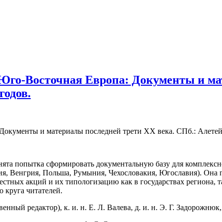
го-Восточная Европа: Документы и мат
годов.
кументы и материалы последней трети XX века. СПб.: Алетейя, 2
нята попытка сформировать документальную базу для комплексн
, Венгрия, Польша, Румыния, Чехословакия, Югославия). Она по
стных акций и их типологизацию как в государствах региона, т
о круга читателей.
ный редактор), к. и. н. Е. Л. Валева, д. и. н. Э. Г. Задорожнюк,