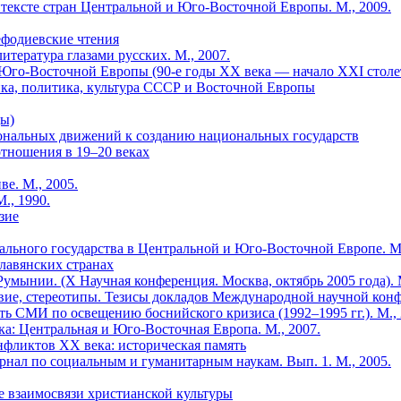
нтексте стран Центральной и Юго-Восточной Европы. М., 2009.
ефодиевские чтения
итература глазами русских. М., 2007.
го-Восточной Европы (90-е годы XX века — начало XXI столети
ка, политика, культура СССР и Восточной Европы
ды)
иональных движений к созданию национальных государств
е отношения в 19–20 веках
е. М., 2005.
., 1990.
зие
ального государства в Центральной и Юго-Восточной Европе. М.
славянских странах
мынии. (X Научная конференция. Москва, октябрь 2005 года). М
ие, стереотипы. Тезисы докладов Международной научной конфер
ть СМИ по освещению боснийского кризиса (1992–1995 гг.). М., 
: Центральная и Юго-Восточная Европа. М., 2007.
онфликтов ХХ века: историческая память
ал по социальным и гуманитарным наукам. Вып. 1. М., 2005.
ие взаимосвязи христианской культуры