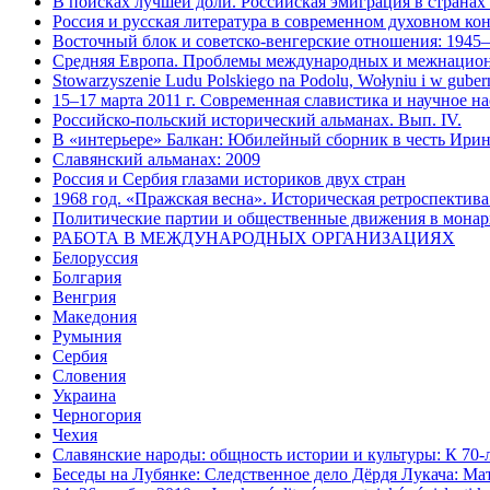
В поисках лучшей доли. Российская эмиграция в страна
Россия и русская литература в современном духовном к
Восточный блок и советско-венгерские отношения: 1945
Средняя Европа. Проблемы международных и межнациона
Stowarzyszenie Ludu Polskiego na Podolu, Wołyniu i w guber
15–17 марта 2011 г. Современная славистика и научное насл
Российско-польский исторический альманах. Вып. IV.
В «интерьере» Балкан: Юбилейный сборник в честь Ири
Славянский альманах: 2009
Россия и Сербия глазами историков двух стран
1968 год. «Пражская весна». Историческая ретроспектива
Политические партии и общественные движения в монарх
РАБОТА В МЕЖДУНАРОДНЫХ ОРГАНИЗАЦИЯХ
Белоруссия
Болгария
Венгрия
Македония
Румыния
Сербия
Словения
Украина
Черногория
Чехия
Славянские народы: общность истории и культуры: К 70-
Беседы на Лубянке: Следственное дело Дёрдя Лукача: Мат