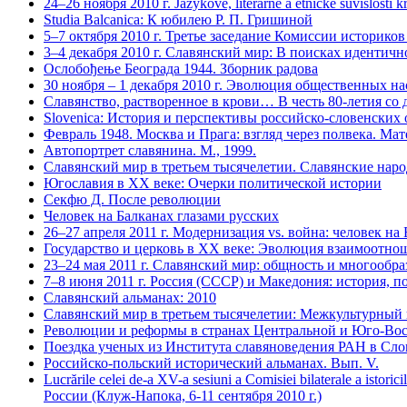
24–26 ноября 2010 г. Jazykové, literárne a etnické súvislo
Studia Balcanica: К юбилею Р. П. Гришиной
5–7 октября 2010 г. Третье заседание Комиссии историко
3–4 декабря 2010 г. Славянский мир: В поисках идентичн
Ослобођење Београда 1944. Зборник радова
30 ноября – 1 декабря 2010 г. Эволюция общественных н
Славянство, растворенное в крови… В честь 80-летия со
Slovenica: История и перспективы российско-словенских 
Февраль 1948. Москва и Прага: взгляд через полвека. Мат
Автопортрет славянина. М., 1999.
Славянский мир в третьем тысячелетии. Славянские нар
Югославия в XX веке: Очерки политической истории
Секфю Д. После революции
Человек на Балканах глазами русских
26–27 апреля 2011 г. Модернизация vs. война: человек на
Государство и церковь в XX веке: Эволюция взаимоотно
23–24 мая 2011 г. Славянский мир: общность и многообра
7–8 июня 2011 г. Россия (СССР) и Македония: история, пол
Славянский альманах: 2010
Славянский мир в третьем тысячелетии: Межкультурный
Революции и реформы в странах Центральной и Юго-Вост
Поездка ученых из Института славяноведения РАН в Слов
Российско-польский исторический альманах. Вып. V.
Lucrările celei de-a XV-a sesiuni a Comisiei bilaterale a i
России (Клуж-Напока, 6-11 сентября 2010 г.)