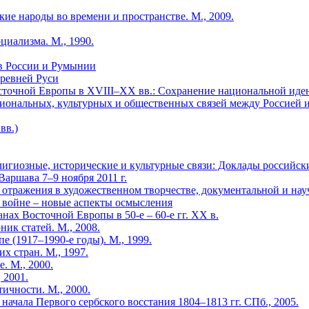
кие народы во времени и пространстве. М., 2009.
циализма. М., 1990.
ов России и Румынии
Древней Руси
точной Европы в XVIII–XX вв.: Сохранение национальной иден
ссиональных, культурных и общественных связей между Россией 
вв.)
лигиозные, исторические и культурные связи: Доклады россий
аршава 7–9 ноября 2011 г.
 отражения в художественном творчестве, документальной и нау
й войне – новые аспекты осмысления
нах Восточной Европы в 50-е – 60-е гг. XX в.
ик статей. М., 2008.
 (1917–1990-е годы). М., 1999.
 стран. М., 1997.
. М., 2000.
 2001.
ичности. М., 2000.
начала Первого сербского восстания 1804–1813 гг. СПб., 2005.