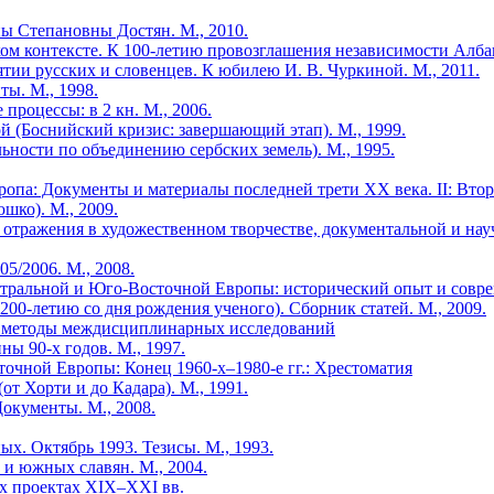
ы Степановны Достян. М., 2010.
ком контексте. К 100-летию провозглашения независимости Алб
ятии русских и словенцев. К юбилею И. В. Чуркиной. М., 2011.
ты. М., 1998.
процессы: в 2 кн. М., 2006.
 (Боснийский кризис: завершающий этап). М., 1999.
льности по объединению сербских земель). М., 1995.
па: Документы и материалы последней трети XX века. II: Втора
ко). М., 2009.
отражения в художественном творчестве, документальной и науч
5/2006. М., 2008.
ентральной и Юго-Восточной Европы: исторический опыт и совр
00-летию со дня рождения ученого). Сборник статей. М., 2009.
й: методы междисциплинарных исследований
ы 90-х годов. М., 1997.
очной Европы: Конец 1960-х–1980-е гг.: Хрестоматия
от Хорти и до Кадара). М., 1991.
Документы. М., 2008.
х. Октябрь 1993. Тезисы. М., 1993.
 и южных славян. М., 2004.
их проектах ХIХ–ХХI вв.