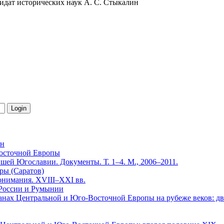
дидат исторических наук А. С. Стыкалин
йн
Восточной Европы
шей Югославии. Документы. Т. 1–4. М., 2006–2011.
уры (Саратов)
понимания. ХVIII–ХХI вв.
 России и Румынии
анах Центральной и Юго-Восточной Европы на рубеже веков: дв