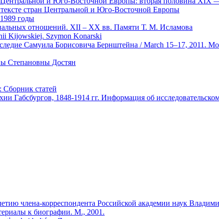
х Центральной и Юго-Восточной Европы: вторая половина XIX 
онтексте стран Центральной и Юго-Восточной Европы
–1989 годы
льных отношений. XII – XX вв. Памяти Т. М. Исламова
nii Kijowskiej. Szymon Konarski
едие Самуила Борисовича Бернштейна / March 15–17, 2011. Modern sl
ны Степановны Достян
: Сборник статей
ии Габсбургов, 1848-1914 гг. Информация об исследовательск
летию члена-корреспондента Российской академии наук Владими
ериалы к биографии. М., 2001.