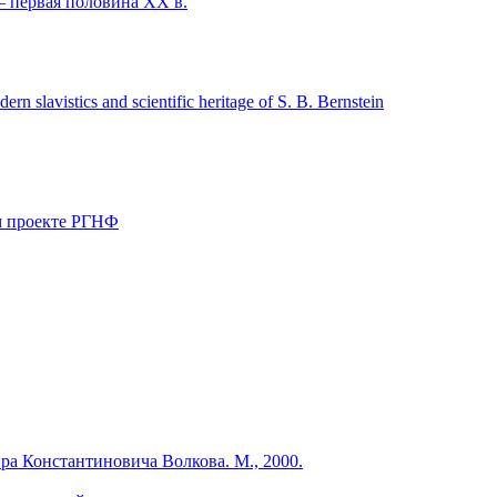
— первая половина XX в.
avistics and scientific heritage of S. B. Bernstein
ом проекте РГНФ
ра Константиновича Волкова. М., 2000.