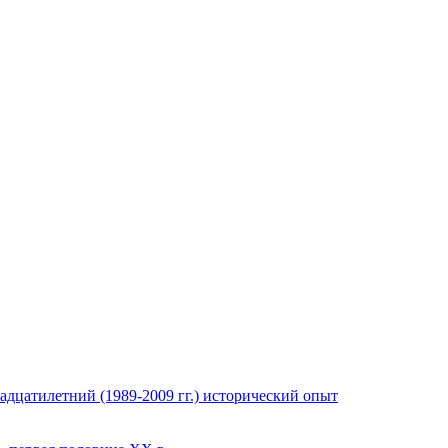
адцатилетний (1989-2009 гг.) исторический опыт