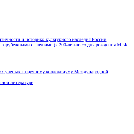
тичности и историко-культурного наследия России
и зарубежными славянами (к 200-летию со дня рождения М. Ф.
ских ученых к научному коллоквиуму Международной
чной литературе