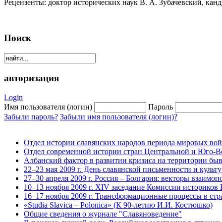
Рецензенты: доктор исторических наук В. А. Зубачевский, кан
Поиск
авторизация
Login
Имя пользователя (логин)
Пароль
Забыли пароль?
Забыли имя пользователя (логин)?
Отдел истории славянских народов периода мировых во
Отдел современной истории стран Центральной и Юго-
Албанский фактор в развитии кризиса на территории быв
22–23 мая 2009 г. День славянской письменности и культ
27–30 апреля 2009 г. Россия – Болгария: векторы взаимо
10–13 ноября 2009 г. XIV заседание Комиссии историков
16–17 ноября 2009 г. Трансформационные процессы в стр
«Studia Slavica – Polonica» (К 90-летию И.И. Костюшко)
Общие сведения о журнале "Славяноведение"