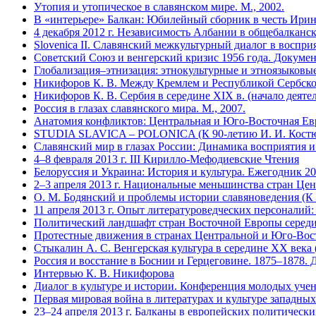
Утопия и утопическое в славянском мире. М., 2002.
В «интерьере» Балкан: Юбилейный сборник в честь Ирин
4 декабря 2012 г. Независимость Албании в общебалканс
Slovenica II. Славянский межкультурный диалог в воспри
Советский Союз и венгерский кризис 1956 года. Докумен
Глобализация–этнизация: этнокультурные и этноязыковые 
Никифоров К. В. Между Кремлем и Республикой Сербской
Никифоров К. В. Сербия в середине XIX в. (начало деяте
Россия в глазах славянского мира. М., 2007.
Анатомия конфликтов: Центральная и Юго-Восточная Евро
STUDIA SLAVICA – POLONICA (К 90-летию И. И. Костюш
Славянский мир в глазах России: Динамика восприятия и 
4–8 февраля 2013 г. III Кирилло-Мефодиевские Чтения
Белоруссия и Украина: История и культура. Ежегодник 200
2–3 апреля 2013 г. Национальные меньшинства стран Ц
О. М. Бодянский и проблемы истории славяноведения (К 2
11 апреля 2013 г. Опыт литературоведческих персонали
Политический ландшафт стран Восточной Европы середин
Протестные движения в странах Центральной и Юго-Вост
Стыкалин А. С. Венгерская культура в середине XX века (
Россия и восстание в Боснии и Герцеговине. 1875–1878. 
Интервью К. В. Никифорова
Диалог в культуре и истории. Конференция молодых учены
Первая мировая война в литературах и культуре западных
23–24 апреля 2013 г. Балканы в европейских политическ