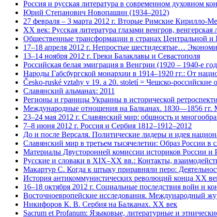
Россия и русская литература в современном духовном ко
Юрий Степанович Новопашин (1934–2012)
27 февраля – 3 марта 2012 г. Вторые Римские Кирилло-М
XX век: Русская литература глазами венгров, венгерская л
Общественные трансформации в странах Центральной и Ю
17–18 апреля 2012 г. Непростые шестидесятые… Экономи
13–14 ноября 2012 г. Греки Балаклавы и Севастополя
Российская белая эмиграция в Венгрии (1920 – 1940-е го
Народы Габсбургской монархии в 1914–1920 гг.: От нац
Česko-ruské vztahy v 19. a 20. století = Чешско-российски
Славянский альманах: 2011
Регионы и границы Украины в исторической ретроспектив
Международные отношения на Балканах. 1830—1856 гг. М
23–24 мая 2012 г. Славянский мир: общность и многообра
7–8 июня 2012 г. Россия и Сербия 1812–1912–2012
До и после Версаля. Политические лидеры и идея национ
Славянский мир в третьем тысячелетии: Образ России в 
Материалы Двусторонней комиссии историков России и Ру
Русские и словаки в XIX–XX вв.: Контакты, взаимодейств
Макартур С. Когда к штыку приравняли перо: Деятельнос
История антикоммунистических революций конца XX века
16–18 октября 2012 г. Социальные последствия войн и к
Восточноевропейские исследования. Международный журн
Никифоров К. В. Сербия на Балканах. ХХ век
Sacrum et Profanum: Языковые, литературные и этническ