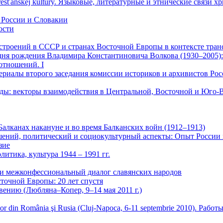
sti kresťanskej kultúry. Языковые, литературные и этнические связи
в России и Словакии
ости
астроений в СССР и странах Восточной Европы в контексте тран
 дня рождения Владимира Константиновича Волкова (1930–2005)
отношений. I
ериалы второго заседания комиссии историков и архивистов Росс
оды: векторы взаимодействия в Центральной, Восточной и Юго-В
 Балканах накануне и во время Балканских войн (1912–1913)
шений, политический и социокультурный аспекты: Опыт России
зие
итика, культура 1944 – 1991 гг.
 и межконфессиональный диалог славянских народов
очной Европы: 20 лет спустя
ению (Любляна–Копер, 9–14 мая 2011 г.)
storicilor din România şi Rusia (Cluj-Napoca, 6-11 septembrie 2010