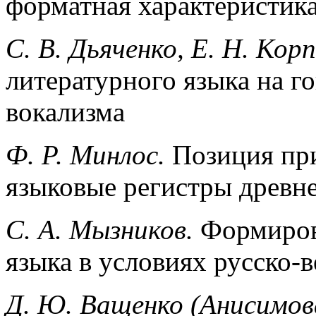
форматная характеристика
С. В. Дьяченко, E. H. Кор
литературного языка на г
вокализма
Ф. Р.
Минлос.
Позиция при
языковые регистры древне
С. А.
Мызников.
Формирова
языка в условиях русско-
Д. Ю.
Ващенко
(Анисимов