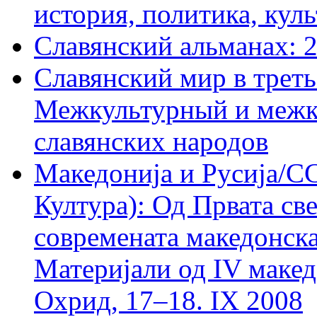
история, политика, куль
Славянский альманах: 
Славянский мир в треть
Межкультурный и межк
славянских народов
Македониjа и Русиjа/С
Култура): Од Првата св
современата македонск
Материjали од IV макед
Охрид, 17–18. IX 2008