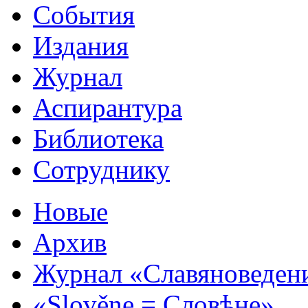
События
Издания
Журнал
Аспирантура
Библиотека
Сотруднику
Новые
Архив
Журнал «Славяноведен
«Slověne = Словѣне»