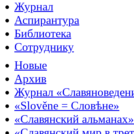
Журнал
Аспирантура
Библиотека
Сотруднику
Новые
Архив
Журнал «Славяноведен
«Slověne = Словѣне»
«Славянский альманах»
«Славянский мир в тре