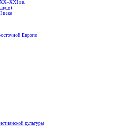
 XX–XXI вв.
оящем)
I века
Восточной Европе
 христианской культуры