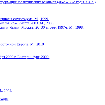
сформации политических режимов (40-е – 60-е годы ХХ в.)
ериалы симпозиума. М., 1999.
иалы. 24-26 марта 2003. М., 2003.
ии и Чехии. Москва, 26–30 апреля 1997·г. М., 1998.
осточной Европе. М., 2010
я 2009 г. Екатеринбург, 2009.
, 2004.
дходы