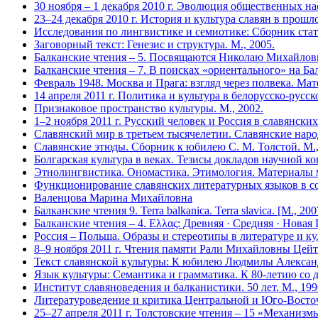
30 ноября – 1 декабря 2010 г. Эволюция общественных н
23–24 декабря 2010 г. История и культура славян в прош
Исследования по лингвистике и семиотике: Сборник стат
Заговорный текст: Генезис и структура. М., 2005.
Балканские чтения – 5. Посвящаются Николаю Михайлович
Балканские чтения – 7. В поисках «ориентального» на Бал
Февраль 1948. Москва и Прага: взгляд через полвека. Мат
14 апреля 2011 г. Политика и культура в белорусско-рус
Признаковое пространство культуры. М., 2002.
1–2 ноября 2011 г. Русский человек и Россия в славянски
Славянский мир в третьем тысячелетии. Славянские нар
Славянские этюды. Сборник к юбилею С. М. Толстой. М.,
Болгарская культура в веках. Тезисы докладов научной ко
Этнолингвистика. Ономастика. Этимология. Материалы ме
Функционирование славянских литературных языков в со
Валенцова Марина Михайловна
Балканские чтения 9. Terra balkanica. Terra slavica. [М., 200
Балканские чтения – 4. Eλλας: Древняя · Средняя · Новая
Россия – Польша. Образы и стереотипы в литературе и кул
8–9 ноября 2011 г. Чтения памяти Рали Михайловны Цей
Текст славянской культуры: К юбилею Людмилы Алекса
Язык культуры: Семантика и грамматика. К 80-летию со 
Институт славяноведения и балканистики. 50 лет. М., 199
Литературоведение и критика Центральной и Юго-Восто
25–27 апреля 2011 г. Толстовские чтения – 15 «Механизм