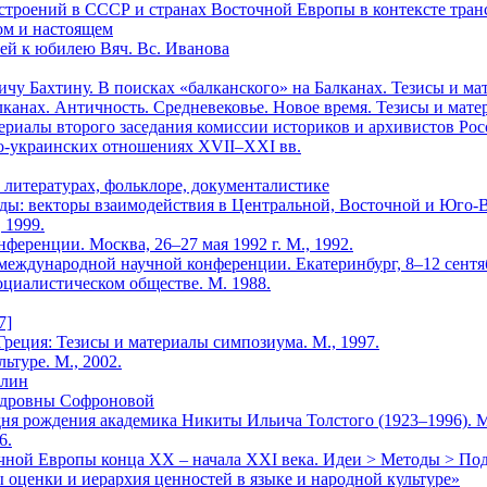
астроений в СССР и странах Восточной Европы в контексте тран
лом и настоящем
ей к юбилею Вяч. Вс. Иванова
у Бахтину. В поисках «балканского» на Балканах. Тезисы и мат
канах. Античность. Средневековье. Новое время. Тезисы и матер
ериалы второго заседания комиссии историков и архивистов Росс
ско-украинских отношениях XVII–XXI вв.
х литературах, фольклоре, документалистике
оды: векторы взаимодействия в Центральной, Восточной и Юго-В
 1999.
нференции. Москва, 26–27 мая 1992 г. М., 1992.
ждународной научной конференции. Екатеринбург, 8–12 сентябр
циалистическом обществе. М. 1988.
7]
 Греция: Тезисы и материалы симпозиума. М., 1997.
ьтуре. М., 2002.
тлин
ндровны Софроновой
дня рождения академика Никиты Ильича Толстого (1923–1996). М.
6.
чной Европы конца ХХ – начала ХХI века. Идеи > Методы > По
ы оценки и иерархия ценностей в языке и народной культуре»