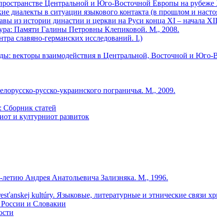
м пространстве Центральной и Юго-Восточной Европы на рубеже
кие диалекты в ситуации языкового контакта (в прошлом и наст
авы из истории династии и церкви на Руси конца XI – начала XII
ура: Памяти Галины Петровны Клепиковой. М., 2008.
тра славяно-германских исследований. I.)
оды: векторы взаимодействия в Центральной, Восточной и Юго-
лорусско-русско-украинского пограничья. М., 2009.
: Сборник статей
иот и културниот развиток
-летию Андрея Анатольевича Зализняка. М., 1996.
sti kresťanskej kultúry. Языковые, литературные и этнические связи
в России и Словакии
ости