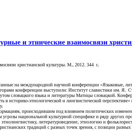
турные и этнические взаимосвязи христ
мосвязи христианской культуры. М., 2012. 344 с.
итанные на международной научной конференции «Языковые, лит
изаторами конференции выступили: Институт славистики им. Я.
утом словацкого языка и литературы Матицы словацкой. Конфер
ь в историко-этнологической и лингвистической перспективе» (
у.
ормациям, происходившим под влиянием политических изменени
м угрозы национальной культурной специфике и ряду других пр
, этнолингвистику, литературоведение, этнологию и фольклорис
истианских традиций с разных точек зрения, с позиции разных 