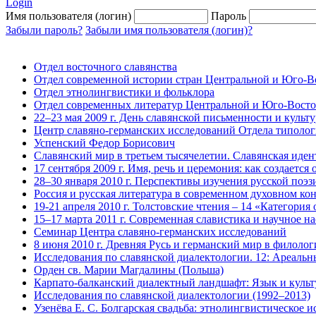
Login
Имя пользователя (логин)
Пароль
Забыли пароль?
Забыли имя пользователя (логин)?
Отдел восточного славянства
Отдел современной истории стран Центральной и Юго-
Отдел этнолингвистики и фольклора
Отдел современных литератур Центральной и Юго-Вост
22–23 мая 2009 г. День славянской письменности и культ
Центр славяно-германских исследований Отдела типолог
Успенский Федор Борисович
Славянский мир в третьем тысячелетии. Славянская иден
17 сентября 2009 г. Имя, речь и церемония: как создается 
28–30 января 2010 г. Перспективы изучения русской поэ
Россия и русская литература в современном духовном к
19-21 апреля 2010 г. Толстовские чтения – 14 «Категория
15–17 марта 2011 г. Современная славистика и научное насл
Семинар Центра славяно-германских исследований
8 июня 2010 г. Древняя Русь и германский мир в филоло
Исследования по славянской диалектологии. 12: Ареальн
Орден св. Марии Магдалины (Польша)
Карпато-балканский диалектный ландшафт: Язык и куль
Исследования по славянской диалектологии (1992–2013)
Узенёва Е. С. Болгарская свадьба: этнолингвистическое 