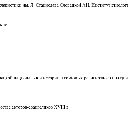
славистики им. Я. Станислава Словацкой АН, Институт этноло
ский.
овацкой национальной истории в гомилиях религиозного праздни
естве авторов-евангеликов XVIII в.