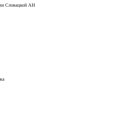
гии Словацкой АН
ка