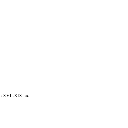
в XVII-XIX вв.