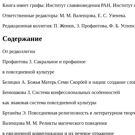
Книга имеет грифы: Институт славяноведения РАН, Институт 
Ответственные редакторы: М. М. Валенцова, Е. С. Узенева.
Редакционная коллегия: П. Женюх, 3. Профантова, Ф. Б. Успен
Содержание
От редколлегии
Профантова 3. Сакральное и профанное
в повседневной культуре
Белицки А. Божья Матерь Семи Скорбей и нация: создание сл
Бенюшкова З. Система конфессиональных особенностей
как знаковая система повседневной культуры
Бртанёва Э. Повседневная религиозность в литературном творч
Валенцова М. М. Реликты магического поведения
в ежедневной коммуникации и их речевое отражение