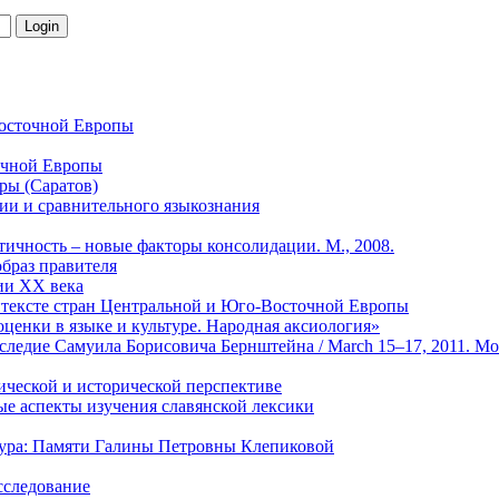
Восточной Европы
очной Европы
уры (Саратов)
ии и сравнительного языкознания
тичность – новые факторы консолидации. М., 2008.
образ правителя
зии ХХ века
онтексте стран Центральной и Юго-Восточной Европы
 оценки в языке и культуре. Народная аксиология»
едие Самуила Борисовича Бернштейна / March 15–17, 2011. Modern sl
гической и исторической перспективе
ые аспекты изучения славянской лексики
тура: Памяти Галины Петровны Клепиковой
исследование