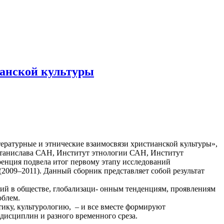
ианской культуры
ературные и этнические взаимосвязи христианской культуры»,
 Станислава САН, Институт этнологии САН, Институт
енция подвела итог первому этапу исследований
2009–2011). Данный сборник представляет собой результат
й в обществе, глобализаци- онным тенденциям, проявлениям
облем.
тику, культурологию, – и все вместе формируют
дисциплин и разного временного среза.