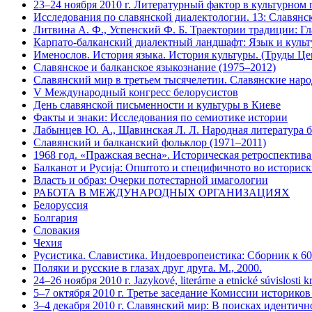
23–24 ноября 2010 г. Литературный фактор в культурно
Исследования по славянской диалектологии. 13: Славянс
Литвина А. Ф., Успенский Ф. Б. Траектории традиции: Гл
Карпато-балканский диалектный ландшафт: Язык и культ
Именослов. История языка. История культуры. (Труды Цен
Славянское и балканское языкознание (1975–2012)
Славянский мир в третьем тысячелетии. Славянские нар
V Международный конгресс белорусистов
День славянской письменности и культуры в Киеве
Факты и знаки: Исследования по семиотике истории
Лабынцев Ю. А., Щавинская Л. Л. Народная литература бе
Славянский и балканский фольклор (1971–2011)
1968 год. «Пражская весна». Историческая ретроспектива
Балканот и Русиjа: Општото и специфичното во историск
Власть и образ: Очерки потестарной имагологии
РАБОТА В МЕЖДУНАРОДНЫХ ОРГАНИЗАЦИЯХ
Белоруссия
Болгария
Словакия
Чехия
Русистика. Славистика. Индоевропеистика: Сборник к 60
Поляки и русские в глазах друг друга. М., 2000.
24–26 ноября 2010 г. Jazykové, literárne a etnické súvislo
5–7 октября 2010 г. Третье заседание Комиссии историко
3–4 декабря 2010 г. Славянский мир: В поисках идентичн