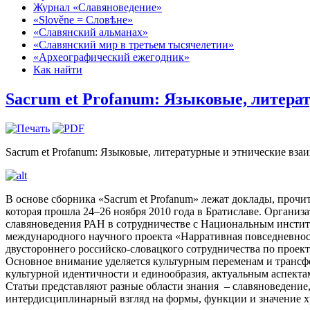
Журнал «Славяноведение»
«Slověne = Словѣне»
«Славянский альманах»
«Славянский мир в третьем тысячелетии»
«Археографический ежегодник»
Как найти
Sacrum et Profanum: Языковые, литера
Sacrum et Profanum: Языковые, литературные и этнические взаи
В основе сборника «Sacrum et Profanum» лежат доклады, проч
которая прошла 24–26 ноября 2010 года в Братиславе. Орган
славяноведения РАН в сотрудничестве с Национальным инстит
международного научного проекта «Нарративная повседневност
двустороннего российско-словацкого сотрудничества по проект
Основное внимание уделяется культурным переменам и трансф
культурной идентичности и единообразия, актуальным аспекта
Статьи представляют разные области знания – славяноведение
интердисциплинарный взгляд на формы, функции и значение хр