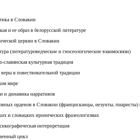
стика в Словакии
я и ее образ в белорусской литературе
лической церкви в Словакии
тура (литературоведческие и гносеологические взаимосвязи)
-славянская культурная традиция
веры в повествовательной традиции
ском мире
ии и динамика нарративов
овных орденов в Словакии (францисканцы, иезуиты, пиаристы) 
ких и словацких иронических фразеологизмах
ксикографическая интерпретация
венный цикл