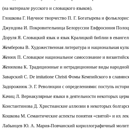
(на материале русского и словацкого языков).
Глошкова Г. Научное творчество П. Г. Богатырева и фольклори
Джундова И. Покровительница Белоруссии Евфросиния Полоцка
Доруля Я. Словацкий язык и язык Кралицкой библии в еванге
Жемберова В. Художественная литература и национальная куль
Женюх П. Словацкое национальное самосознание и византийско
Женюхова К. Традиционные и нетрадиционные виды народной 
Заварский С. De imitatione Christi Фомы Кемпийского в славян
Задорожнюк Э. Г. Революции с определениями: поступь истор
Качиц Л. Вернакулярные языки в деятельности некоторых церк
Константинова Д. Христианские аллюзии в некоторых болгарс
Кошкова М. Семантические аспекты понятия «святой» и их ле
Лабынцев Ю. А. Мария-Повчанский кириллографичный молит