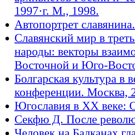
1997·г. М., 1998.
Автопортрет славянина.
Славянский мир в трет
народы: векторы взаим
Восточной и Юго-Восто
Болгарская культура в 
конференции. Москва, 2
Югославия в XX веке: 
Секфю Д. После револ
Человек на Балканах гл