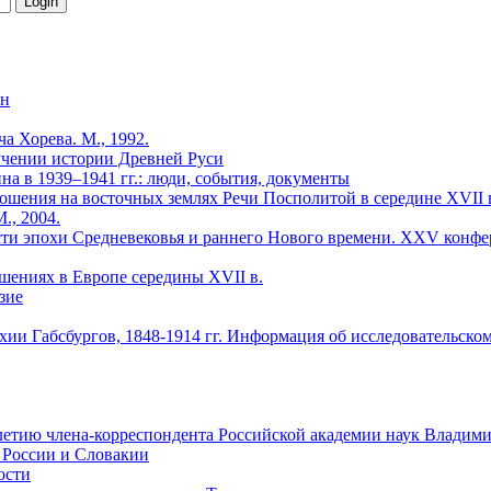
йн
 Хорева. М., 1992.
зучении истории Древней Руси
ина в 1939–1941 гг.: люди, события, документы
ения на восточных землях Речи Посполитой в середине XVII в
., 2004.
сти эпохи Средневековья и раннего Нового времени. ХХV конфер
шениях в Европе середины XVII в.
зие
ии Габсбургов, 1848-1914 гг. Информация об исследовательск
летию члена-корреспондента Российской академии наук Владими
в России и Словакии
ости