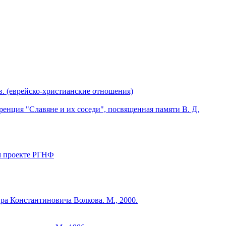
. (еврейско-христианские отношения)
енция "Славяне и их соседи", посвященная памяти В. Д.
ом проекте РГНФ
ра Константиновича Волкова. М., 2000.