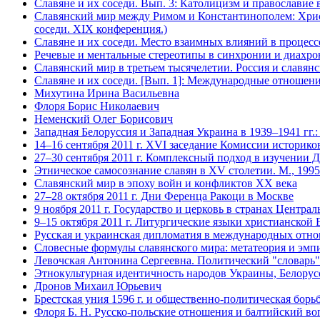
Славяне и их соседи. Вып. 3: Католицизм и православие в
Славянский мир между Римом и Константинополем: Христ
соседи. XIX конференция.)
Славяне и их соседи. Место взаимных влияний в процессе
Речевые и ментальные стереотипы в синхронии и диахро
Славянский мир в третьем тысячелетии. Россия и славянс
Славяне и их соседи. [Вып. 1]: Международные отношения
Михутина Ирина Васильевна
Флоря Борис Николаевич
Неменский Олег Борисович
Западная Белоруссия и Западная Украина в 1939–1941 гг.
14–16 сентября 2011 г. ХVI заседание Комиссии историк
27–30 сентября 2011 г. Комплексный подход в изучении 
Этническое самосознание славян в XV столетии. М., 1995
Славянский мир в эпоху войн и конфликтов XX века
27–28 октября 2011 г. Дни Ференца Ракоци в Москве
9 ноября 2011 г. Государство и церковь в странах Цент
9–15 октября 2011 г. Литургические языки христианской
Русская и украинская дипломатия в международных отнош
Словесные формулы славянского мира: метатеория и эмпи
Левочская Антонина Сергеевна. Политический "словарь
Этнокультурная идентичность народов Украины, Белору
Дронов Михаил Юрьевич
Брестская уния 1596 г. и общественно-политическая борьба
Флоря Б. Н. Русско-польские отношения и балтийский вопр