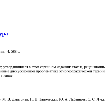
ура
ып. 4. 588 с.
, утвердившиеся в этом серийном издании: статьи, рецензионн
щенные дискуссионной проблематике этногеографической термин
 ученые.
), М. В. Дмитриев, Н. Н. Запольская, Ю. А. Лабынцев, С. С. Лука