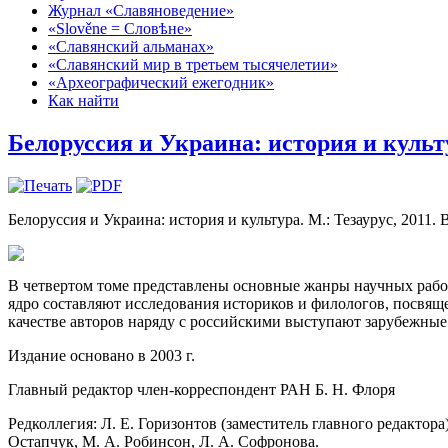
Журнал «Славяноведение»
«Slověne = Словѣне»
«Славянский альманах»
«Славянский мир в третьем тысячелетии»
«Археографический ежегодник»
Как найти
Белоруссия и Украина: история и культ
Белоруссия и Украина: история и культура. М.: Тезаурус, 2011. В
В четвертом томе представлены основные жанры научных работ
ядро составляют исследования историков и филологов, посвя
качестве авторов наряду с российскими выступают зарубежные
Издание основано в 2003 г.
Главный редактор член-корреспондент РАН Б. Н. Флоря
Редколлегия: Л. Е. Горизонтов (заместитель главного редактора
Остапчук, М. А. Робинсон, Л. А. Софронова.