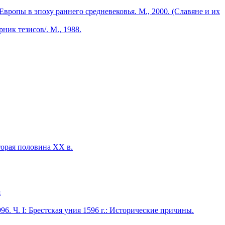
опы в эпоху раннего средневековья. М., 2000. (Славяне и их
ник тезисов/. М., 1988.
торая половина ХХ в.
я
96. Ч. I: Брестская уния 1596 г.: Исторические причины.