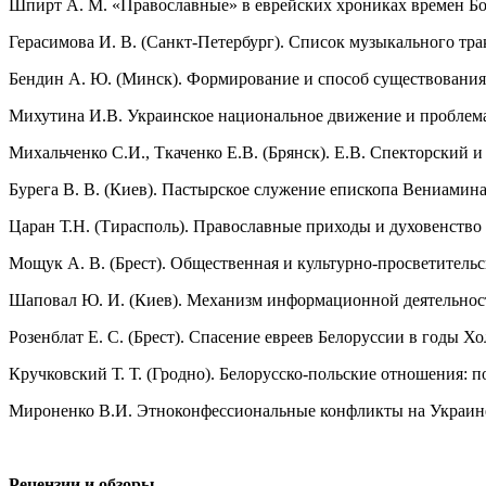
Шпирт А. М. «Православные» в еврейских хрониках времен Б
Герасимова И. В. (Санкт-Петербург). Список музыкального тра
Бендин А. Ю. (Минск). Формирование и способ существования
Михутина И.В. Украинское национальное движение и проблема
Михальченко С.И., Ткаченко Е.В. (Брянск). Е.В. Спекторский и
Бурега В. В. (Киев). Пастырское служение епископа Вениамина
Царан Т.Н. (Тирасполь). Православные приходы и духовенство
Мощук А. В. (Брест). Общественная и культурно-просветительс
Шаповал Ю. И. (Киев). Механизм информационной деятельнос
Розенблат Е. С. (Брест). Спасение евреев Белоруссии в годы Х
Кручковский Т. Т. (Гродно). Белорусско-польские отношения: 
Мироненко В.И. Этноконфессиональные конфликты на Украине:
Рецензии и обзоры