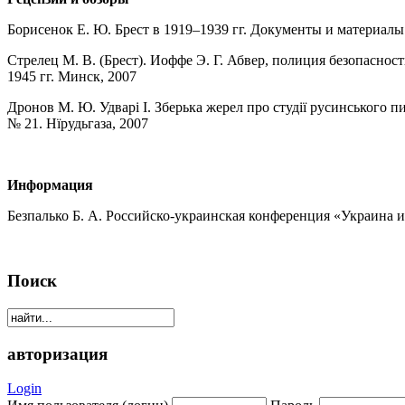
Борисенок Е. Ю. Брест в 1919–1939 гг. Документы и материалы / С
Стрелец М. В. (Брест). Иоффе Э. Г. Абвер, полиция безопаснос
1945 гг. Минск, 2007
Дронов М. Ю. Удварi I. Зберька жерел про студiї русинського пис
№ 21. Нїрудьгаза, 2007
Информация
Безпалько Б. А. Российско-украинская конференция «Украина и
Поиск
авторизация
Login