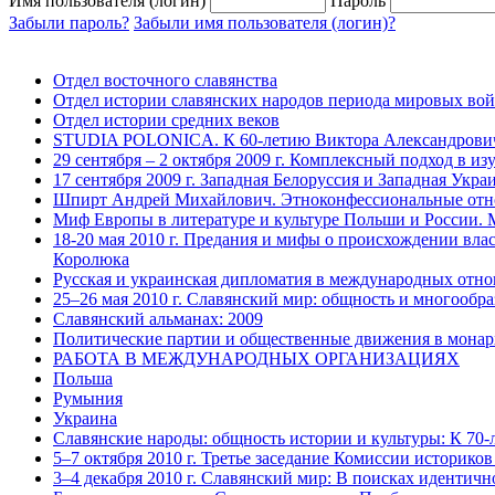
Имя пользователя (логин)
Пароль
Забыли пароль?
Забыли имя пользователя (логин)?
Отдел восточного славянства
Отдел истории славянских народов периода мировых во
Отдел истории средних веков
STUDIA POLONICA. К 60-летию Виктора Александровича
29 сентября – 2 октября 2009 г. Комплексный подход в и
17 сентября 2009 г. Западная Белоруссия и Западная Укра
Шпирт Андрей Михайлович. Этноконфессиональные отнош
Миф Европы в литературе и культуре Польши и России. М
18-20 мая 2010 г. Предания и мифы о происхождении вла
Королюка
Русская и украинская дипломатия в международных отно
25–26 мая 2010 г. Славянский мир: общность и многообра
Славянский альманах: 2009
Политические партии и общественные движения в монарх
РАБОТА В МЕЖДУНАРОДНЫХ ОРГАНИЗАЦИЯХ
Польша
Румыния
Украина
Славянские народы: общность истории и культуры: К 70-
5–7 октября 2010 г. Третье заседание Комиссии историко
3–4 декабря 2010 г. Славянский мир: В поисках идентичн