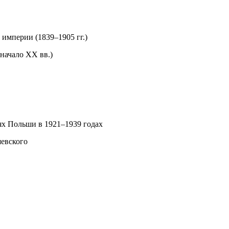
империи (1839–1905 гг.)
начало XX вв.)
лях Польши в 1921–1939 годах
евского