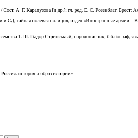
ост. А. Г. Карапузова [и др.]; гл. ред. Е. С. Розенблат. Брест: Ал
ти и СД, тайная полевая полиция, отдел «Иностранные армии – В
емства Т. III. Гiадор Стрипськый, народописник, бiблiограф, языко
 Россия: история и образ истории»