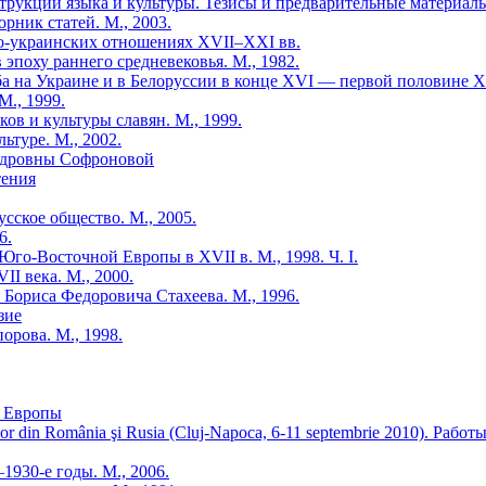
рукции языка и культуры. Тезисы и предварительные материалы 
рник статей. М., 2003.
ско-украинских отношениях XVII–XXI вв.
эпоху раннего средневековья. М., 1982.
а на Украине и в Белоруссии в конце XVI — первой половине XVII
., 1999.
ов и культуры славян. М., 1999.
ьтуре. М., 2002.
ндровны Софроновой
тения
сское общество. М., 2005.
6.
го-Восточной Европы в XVII в. М., 1998. Ч. I.
II века. М., 2000.
 Бориса Федоровича Стахеева. М., 1996.
зие
рова. М., 1998.
й Европы
storicilor din România şi Rusia (Cluj-Napoca, 6-11 septembrie 2010
1930-е годы. М., 2006.