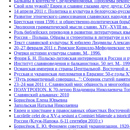
Балканы в контексте Средиземноморья. Проблемы реконст
Свой или чужой? Евреи и славяне глазами друг друга: Сбо
14 апреля 2011 г. Политика и культура в белорусско-рус
Развитие этнического самосознания славянских народов в 
Брестская уния 1596 г. и общественно-политическая борьб
Эволюция грамматической мысли славян. XIV–XVIII вв. М
Роль библейских переводов в развитии литературных язык
Россия – Польша. Образы и стереотипы в литературе и кул
Текст славянской культуры: К юбилею Людмилы Алекса
20–27 февраля 2011 г. Римские Кирилло-Мефодиевские ч
Очерки истории культуры славян. М., 1996.
Флоря Б. Н. Польско-литовская интервенция в России и ру
Институт славяноведения и балканистики. 50 лет. М., 199
Османская империя и страны Центральной, Восточной и Ю
Русская и украинская дипломатия в Евразии: 50-е годы XV
"Путь романтичный совершил...": Сборник статей памяти
23–24 мая 2011 г. Славянский мир: общность и многообра
ΠΟΛΥΤΡΟΠΟΝ. К 70-летию Владимира Николаевича Топо
Славянский альманах: 2010
Борисёнок Елена Юрьевна
Запольская Наталья Николаевна
Евреи и христиане в православных обществах Восточно
Lucrările celei de-a XV-a sesiuni a Comisiei bilaterale a i
России (Клуж-Напока, 6-11 сентября 2010 г.)
Борисёнок Е. Ю. Феномен советской украинизации. 1920–