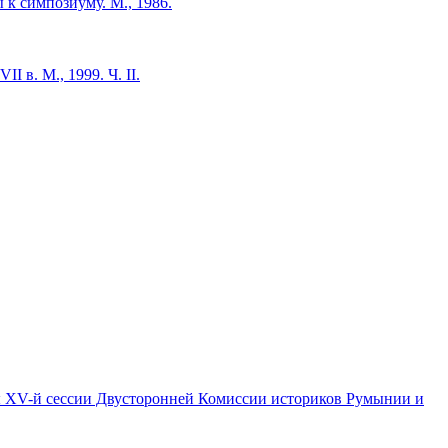
к симпозиуму. М., 1986.
 в. М., 1999. Ч. II.
). Работы XV-й сессии Двусторонней Комиссии историков Румынии и