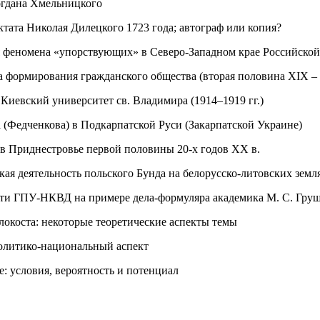
огдана Хмельницкого
ктата Николая Дилецкого 1723 года; автограф или копия?
 феномена «упорствующих» в Северо-Западном крае Российской 
 формирования гражданского общества (вторая половина XIX – 
 Киевский университет св. Владимира (1914–1919 гг.)
 (Федченкова) в Подкарпатской Руси (Закарпатской Украине)
 в Приднестровье первой половины 20-х годов XX в.
кая деятельность польского Бунда на белорусско-литовских зем
ти ГПУ-НКВД на примере дела-формуляра академика М. С. Груш
олокоста: некоторые теоретические аспекты темы
политико-национальный аспект
 условия, вероятность и потенциал