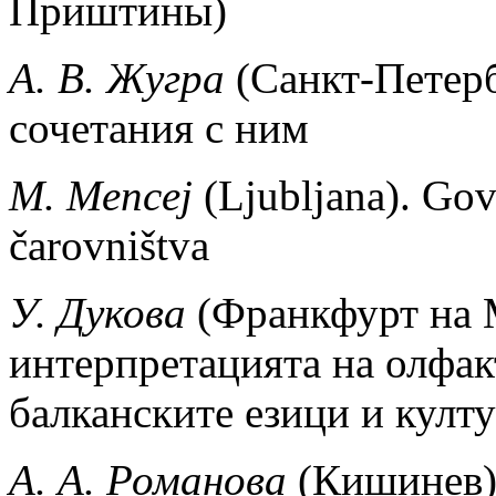
Приштины)
А. В. Жугра
(Санкт-Петер
сочетания с ним
M. Mencej
(Ljubljana). Gov
čarovništva
У. Дукова
(Франкфурт на 
интерпретацията на олфак
балканските езици и култ
А. А. Романова
(Кишинев)