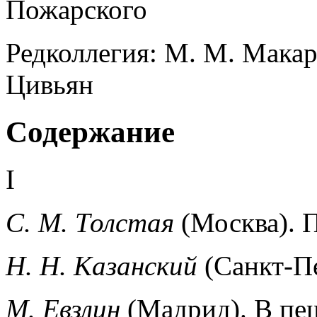
Пожарского
Редколлегия: М. М. Макарц
Цивьян
Содержание
I
С. М. Толстая
(Москва). П
Н. Н. Казанский
(Санкт-Пе
М. Евзлин
(Мадрид). В пе