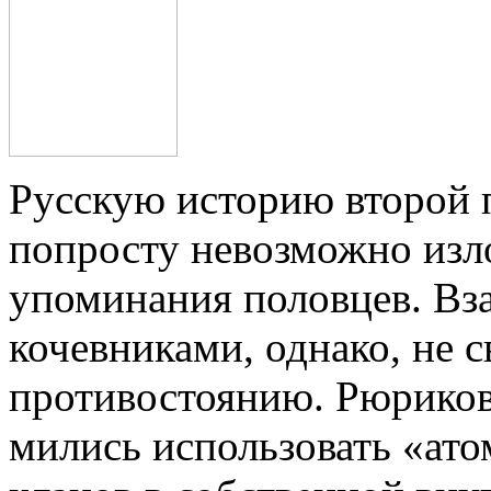
Русскую историю второй п
по­про­сту невозможно из
упоминания по­лов­цев. В
кочевниками, однако, не св
противостоянию. Рюрикови
мились использовать «ат