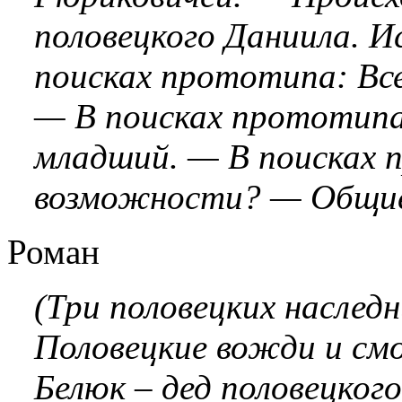
половецкого Даниила. И
поисках прототипа: Вс
— В поисках прототипа
младший. — В поисках 
возможности? — Общие
Роман
(Три половецких наслед
Половецкие вожди и см
Белюк – дед половецког