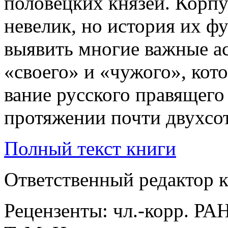
половецких кня­зей. Кор­п
невелик, но история их функ
выявить многие важные асп
«сво­его» и «чужого», кот
ва­ние рус­ско­го правящег
протяжении почти двух­сот­
Полный текст книги
Ответственный редактор к
Рецензенты: чл.-корр. РАН