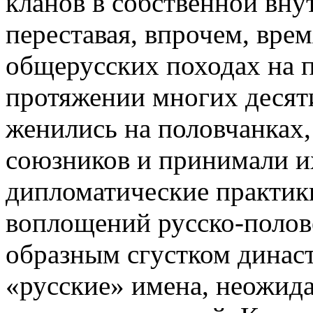
кланов в соб­ст­венной вн
пере­ста­вая, впрочем, вр
общерусских походах на п
протяжении многих десят
женились на половчанках,
союзников и принимали и
ди­п­ломатические практик
вопло­ще­ний русско-полове
об­раз­ным сгустком дина
«рус­ские» име­на, не­ожи