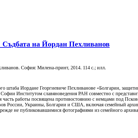
: Съдбата на Йордан Пехливанов
иванов. София: Милена-принт, 2014. 114 с.; илл.
ого штаба Иордане Георгиевиче Пехливанове «Болгарин, защити
офии Институтом славяноведения РАН совместно с представите
 часть работы посвящена противостоянию с немцами под Псковом
хивов России, Украины, Болгарии и США, включая семейный арх
прежде не публиковавшимися фотографиями из семейного архива