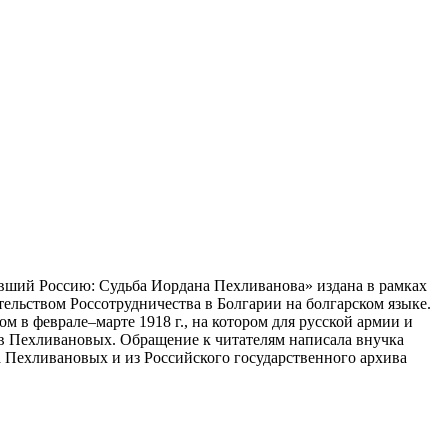
вший Россию: Судьба Иордана Пехливанова» издана в рамках
льством Россотрудничества в Болгарии на болгарском языке.
 в феврале–марте 1918 г., на котором для русской армии и
ив Пехливановых. Обращение к читателям написала внучка
 Пехливановых и из Российского государственного архива