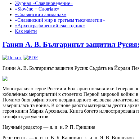
Журнал «Славяноведение»
«Slověne = Словѣне»
«Славянский альманах»
«Славянский мир в третьем тысячелетии»
«Археографический ежегодник»
Как найти
Ганин А. В. Българинът защитил Русия
Ганин А. В. Българинът защитил Русия: Съдбата на Йордан Пехл
Монография о герое России и Болгарии полковнике Генеральн
юбилейных мероприятий к столетию Первой мировой войны в С
Помимо биографии этого неординарного человека значительная
завершилась та война. В основе работы материалы десяти ар
героя книги Мария Арсеньева. Книга богато иллюстрирована 
кинофотодокументов.
Научный редактор — д. и. н. Р. П. Гришина
Рецензенты — к. и. н. В. Б. Каширин, к. и. н. Я. В. Вишняков.