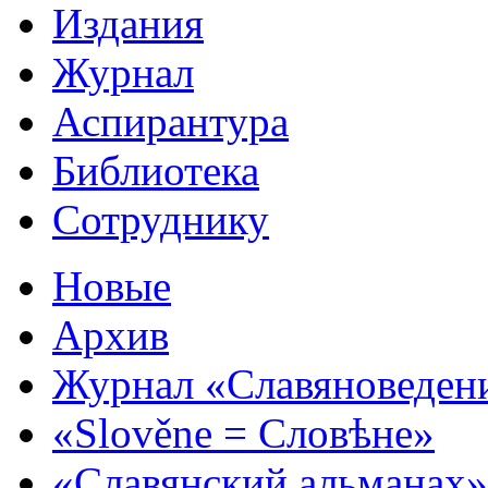
Издания
Журнал
Аспирантура
Библиотека
Сотруднику
Новые
Архив
Журнал «Славяноведен
«Slověne = Словѣне»
«Славянский альманах»