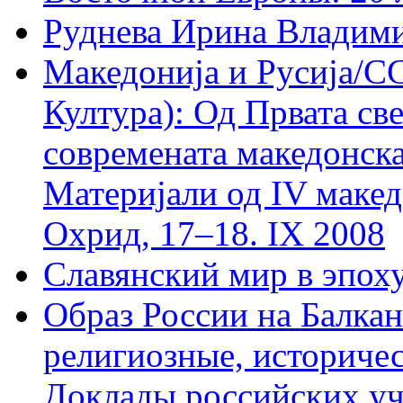
Руднева Ирина Владим
Македониjа и Русиjа/С
Култура): Од Првата св
современата македонск
Материjали од IV макед
Охрид, 17–18. IX 2008
Славянский мир в эпох
Образ России на Балка
религиозные, историчес
Доклады российских уч