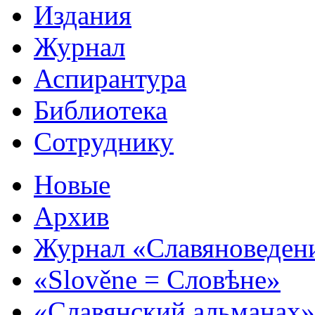
Издания
Журнал
Аспирантура
Библиотека
Сотруднику
Новые
Архив
Журнал «Славяноведен
«Slověne = Словѣне»
«Славянский альманах»