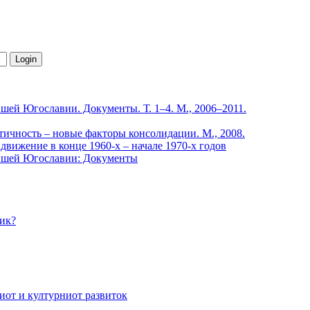
шей Югославии. Документы. Т. 1–4. М., 2006–2011.
тичность – новые факторы консолидации. М., 2008.
вижение в конце 1960-х – начале 1970-х годов
ывшей Югославии: Документы
ик?
иот и културниот развиток