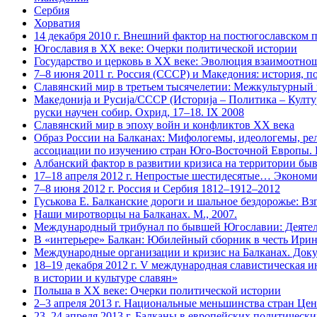
Сербия
Хорватия
14 декабря 2010 г. Внешний фактор на постюгославском п
Югославия в XX веке: Очерки политической истории
Государство и церковь в XX веке: Эволюция взаимоотно
7–8 июня 2011 г. Россия (СССР) и Македония: история, пол
Славянский мир в третьем тысячелетии: Межкультурный
Македониjа и Русиjа/СССР (Историjа – Политика – Култур
руски научен собир. Охрид, 17–18. IX 2008
Славянский мир в эпоху войн и конфликтов XX века
Образ России на Балканах: Мифологемы, идеологемы, ре
ассоциации по изучению стран Юго-Восточной Европы. В
Албанский фактор в развитии кризиса на территории бывш
17–18 апреля 2012 г. Непростые шестидесятые… Экономи
7–8 июня 2012 г. Россия и Сербия 1812–1912–2012
Гуськова Е. Балканские дороги и шальное бездорожье: Вз
Наши миротворцы на Балканах. М., 2007.
Международный трибунал по бывшей Югославии: Деятель
В «интерьере» Балкан: Юбилейный сборник в честь Ирин
Международные организации и кризис на Балканах. Докуме
18–19 декабря 2012 г. V международная cлавистическа
в истории и культуре славян»
Польша в ХХ веке: Очерки политической истории
2–3 апреля 2013 г. Национальные меньшинства стран Ц
23–24 апреля 2013 г. Балканы в европейских политическ