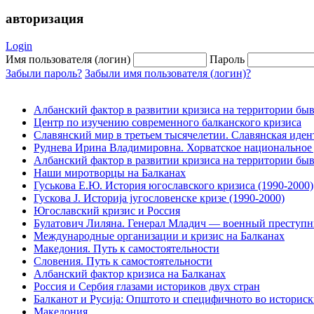
авторизация
Login
Имя пользователя (логин)
Пароль
Забыли пароль?
Забыли имя пользователя (логин)?
Албанский фактор в развитии кризиса на территории быв
Центр по изучению современного балканского кризиса
Славянский мир в третьем тысячелетии. Славянская иден
Руднева Ирина Владимировна. Хорватское национальное д
Албанский фактор в развитии кризиса на территории б
Наши миротворцы на Балканах
Гуськова Е.Ю. История югославского кризиса (1990-2000)
Гускова J. Историjа jугословенске кризе (1990-2000)
Югославский кризис и Россия
Булатович Лиляна. Генерал Младич — военный преступн
Международные организации и кризис на Балканах
Македония. Путь к самостоятельности
Словения. Путь к самостоятельности
Албанский фактор кризиса на Балканах
Россия и Сербия глазами историков двух стран
Балканот и Русиjа: Општото и специфичното во историск
Македония