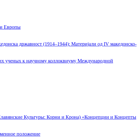
 и Европы
кедонска државност (1914–1944): Материjали од IV македонско-
ских ученых к научному коллоквиуму Международной
Славянские Культуры: Корни и Крона) «Концепции и Концепты
еменное положение