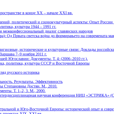
ространстве в конце ХХ – начале XXI вв.
шений, политический и социокультурный аспекты: Опыт России
итика, культура 1944 – 1991 гг.
 и межконфессиональный диалог славянских народов
а): Од Првата светска воjна до формирањето на современата ма
лигиозные, исторические и культурные связи: Доклады россий
аршава 7–9 ноября 2011 г.
ей Югославии: Документы. Т. 4: (2006–2010 гг.).
ка, политика, культура СССР и Восточной Европы
гляд русского историка
ность. Результаты. Эффективность
ы Степановны Достян. М., 2010.
нты. Т. 1–2, 3. М., 2000.
я интердисциплинарная научная конференция НИЦ «ЭСТРИКА» (
ентральной и Юго-Восточной Европы: исторический опыт и совр
их проектах ХIХ–ХХI вв.