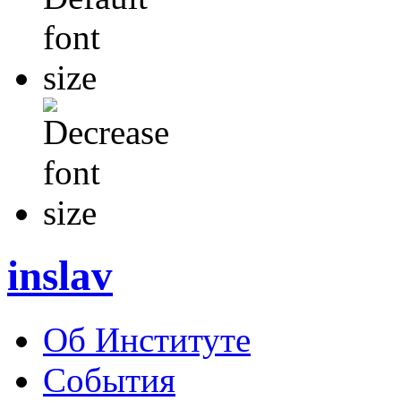
inslav
Об Институте
События