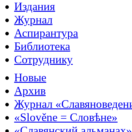
Издания
Журнал
Аспирантура
Библиотека
Сотруднику
Новые
Архив
Журнал «Славяноведен
«Slověne = Словѣне»
«Славянский альманах»