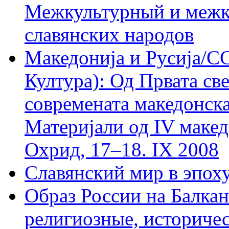
Межкультурный и межк
славянских народов
Македониjа и Русиjа/С
Култура): Од Првата св
современата македонск
Материjали од IV макед
Охрид, 17–18. IX 2008
Славянский мир в эпох
Образ России на Балка
религиозные, историчес