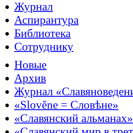
Журнал
Аспирантура
Библиотека
Сотруднику
Новые
Архив
Журнал «Славяноведен
«Slověne = Словѣне»
«Славянский альманах»
«Славянский мир в тре