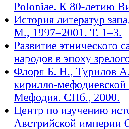
Poloniae. К 80-летию В
История литератур запа
М., 1997–2001. Т. 1–3.
Развитие этнического с
народов в эпоху зрелог
Флоря Б. Н., Турилов А
кирилло-мефодиевской 
Мефодия. СПб., 2000.
Центр по изучению ис
Австрийской империи О