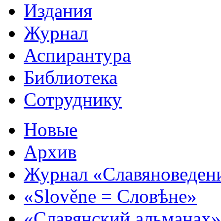
Издания
Журнал
Аспирантура
Библиотека
Сотруднику
Новые
Архив
Журнал «Славяноведен
«Slověne = Словѣне»
«Славянский альманах»