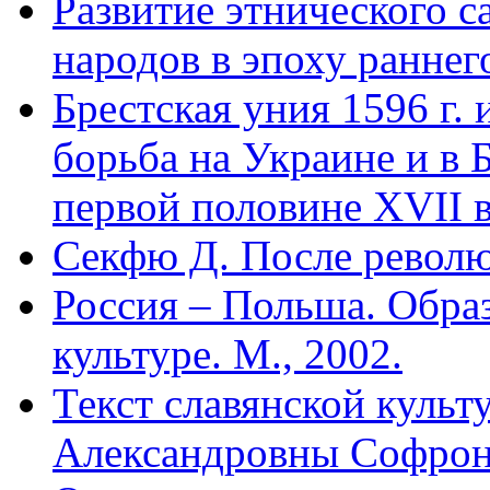
Развитие этнического с
народов в эпоху раннего
Брестская уния 1596 г.
борьба на Украине и в
первой половине XVII в.
Секфю Д. После револ
Россия – Польша. Образ
культуре. М., 2002.
Текст славянской куль
Александровны Софро