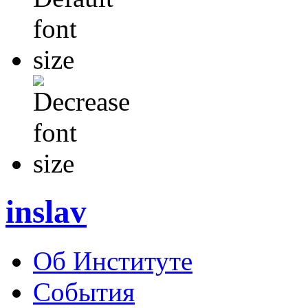
inslav
Об Институте
События