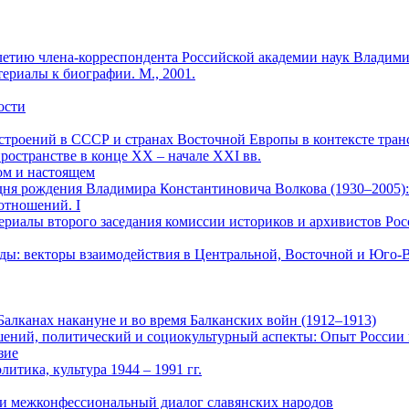
летию члена-корреспондента Российской академии наук Владими
ериалы к биографии. М., 2001.
ости
астроений в СССР и странах Восточной Европы в контексте тран
ространстве в конце ХХ – начале XXI вв.
лом и настоящем
 дня рождения Владимира Константиновича Волкова (1930–2005)
отношений. I
ериалы второго заседания комиссии историков и архивистов Росс
оды: векторы взаимодействия в Центральной, Восточной и Юго-В
 Балканах накануне и во время Балканских войн (1912–1913)
шений, политический и социокультурный аспекты: Опыт России
зие
итика, культура 1944 – 1991 гг.
 и межконфессиональный диалог славянских народов