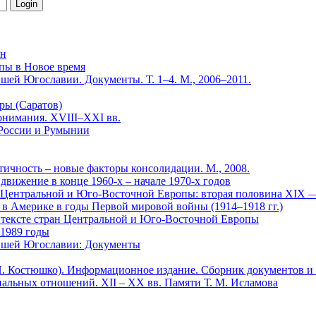
йн
пы в Новое время
шей Югославии. Документы. Т. 1–4. М., 2006–2011.
уры (Саратов)
понимания. ХVIII–ХХI вв.
 России и Румынии
тичность – новые факторы консолидации. М., 2008.
вижение в конце 1960-х – начале 1970-х годов
х Центральной и Юго-Восточной Европы: вторая половина XIX 
в Америке в годы Первой мировой войны (1914–1918 гг.)
онтексте стран Центральной и Юго-Восточной Европы
–1989 годы
ывшей Югославии: Документы
 И. Костюшко). Информационное издание. Сборник документов и 
льных отношений. XII – XX вв. Памяти Т. М. Исламова