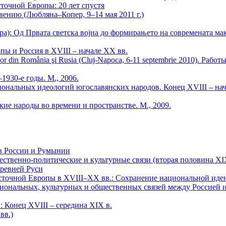
очной Европы: 20 лет спустя
ению (Любляна–Копер, 9–14 мая 2011 г.)
а): Од Првата светска воjна до формирањето на современата ма
 и Россия в XVIII – начале XX вв.
storicilor din România şi Rusia (Cluj-Napoca, 6-11 septembrie 2010
1930-е годы. М., 2006.
иональных идеологий югославянских народов. Конец XVIII – нач
кие народы во времени и пространстве. М., 2009.
ов России и Румынии
ственно-политические и культурные связи (вторая половина XIX
Древней Руси
точной Европы в XVIII–XX вв.: Сохранение национальной иден
ссиональных, культурных и общественных связей между Россией 
Конец XVIII – середина XIX в.
вв.)