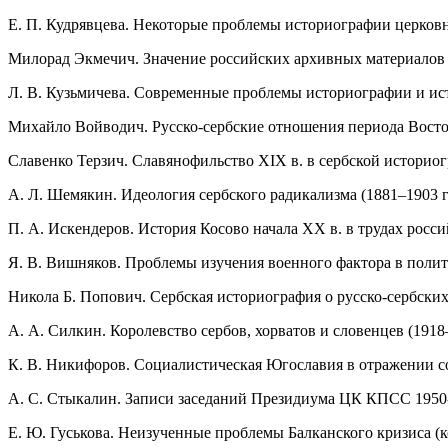
Е. П. Кудрявцева. Некоторые проблемы историографии церковн
Милорад Экмечич. Значение российских архивных материалов 
Л. В. Кузьмичева. Современные проблемы историографии и ист
Михайло Войводич. Русско-сербские отношения периода Восточ
Славенко Терзич. Славянофильство XIX в. в сербской историо
А. Л. Шемякин. Идеология сербского радикализма (1881–1903 
П. А. Искендеров. История Косово начала XX в. в трудах росс
Я. В. Вишняков. Проблемы изучения военного фактора в полит
Никола Б. Попович. Сербская историография о русско-сербск
А. А. Силкин. Королевство сербов, хорватов и словенцев (191
К. В. Никифоров. Социалистическая Югославия в отражении с
А. С. Стыкалин. Записи заседаний Президиума ЦК КПСС 1950-
Е. Ю. Гуськова. Неизученные проблемы Балканского кризиса (к