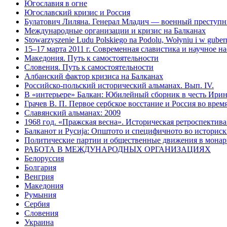
Югославия в огне
Югославский кризис и Россия
Булатович Лиляна. Генерал Младич — военный преступн
Международные организации и кризис на Балканах
Stowarzyszenie Ludu Polskiego na Podolu, Wołyniu i w guber
15–17 марта 2011 г. Современная славистика и научное насл
Македония. Путь к самостоятельности
Словения. Путь к самостоятельности
Албанский фактор кризиса на Балканах
Российско-польский исторический альманах. Вып. IV.
В «интерьере» Балкан: Юбилейный сборник в честь Ири
Грачев В. П. Первое сербское восстание и Россия во время 
Славянский альманах: 2009
1968 год. «Пражская весна». Историческая ретроспектива
Балканот и Русиjа: Општото и специфичното во историск
Политические партии и общественные движения в монарх
РАБОТА В МЕЖДУНАРОДНЫХ ОРГАНИЗАЦИЯХ
Белоруссия
Болгария
Венгрия
Македония
Румыния
Сербия
Словения
Украина