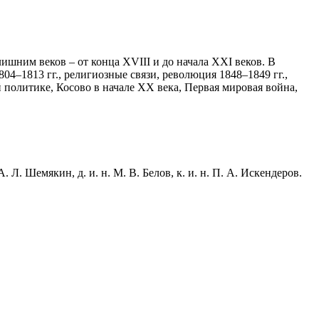
шним веков – от конца XVIII и до начала XXI веков. В
04–1813 гг., религиозные связи, революция 1848–1849 гг.,
 политике, Косово в начале XX века, Первая мировая война,
. Л. Шемякин, д. и. н. М. В. Белов, к. и. н. П. А. Искендеров.