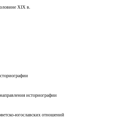
оловине XIX в.
историографии
е направления историографии
советско-югославских отношений