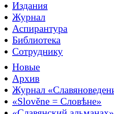
Издания
Журнал
Аспирантура
Библиотека
Сотруднику
Новые
Архив
Журнал «Славяноведен
«Slověne = Словѣне»
«Славянский альманах»