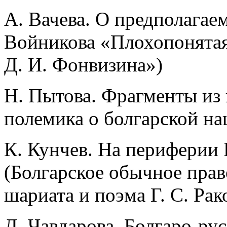
А. Вачева. О предполагае
Войникова «Плохопонятая
Д. И. Фонвизина»)
Н. Пытова. Фрагменты из
полемика о болгарской н
К. Кунчев. На периферии
(Болгарское обычное право
шариата и поэма Г. С. Рак
Д. Чавдарова. Болгаро-рус