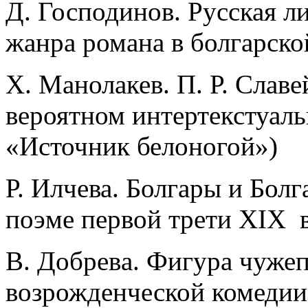
Д. Господинов. Русская л
жанра романа в болгарско
X. Манолакев. П. Р. Слав
вероятном интертекстуаль
«Источник белоногой»)
Р. Илчева. Болгары и Бол
поэме первой трети XIX в
В. Добpeвa. Фигура чужеп
возрожденческой комедии