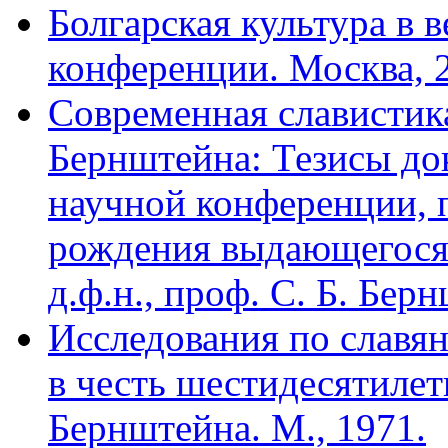
Болгарская культура в 
конференции. Москва, 2
Современная славистика
Бернштейна: Тезисы д
научной конференции, 
рождения выдающегося 
д.ф.н., проф. С. Б. Бер
Исследования по славя
в честь шестидесятилет
Бернштейна. М., 1971.